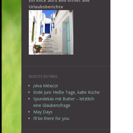
Ein Klick aufs Bild öffnet alle
Urlaubsberichte
NEUESTE BEITRÄGE
¡Viva México!
Ende Juni: Heiße Tage, kalte Küche
Spundekäs mit Butter – letztlich
eine Glaubensfrage
May Days
I’ll be there for you