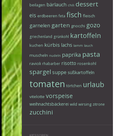
dessert
bärlauch
beilagen
chili
fisch
eis
erdbeeren
fleisch
feta
gozo
garten
garnelen
gnocchi
kartoffeln
griechenland
grünkohl
kürbis
lachs
kuchen
lamm
lauch
pasta
paprika
muscheln
nudeln
risotto
ravioli
rosenkohl
rhabarber
spargel
suppe
süßkartoffeln
tomaten
urlaub
törtchen
vorspeise
vitelotte
weihnachtsbäckerei
wild
wirsing
zitrone
zucchini
KATEGORIEN