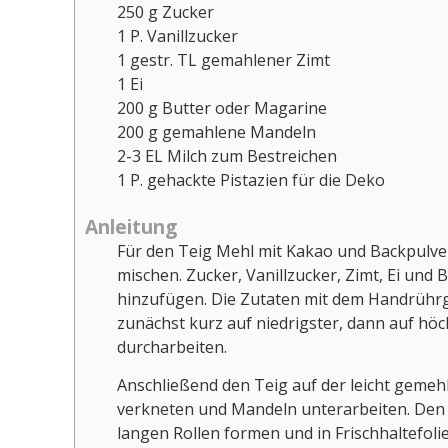
250
g
Zucker
1
P. Vanillzucker
1
gestr. TL gemahlener Zimt
1
Ei
200
g
Butter oder Magarine
200
g
gemahlene Mandeln
2-3
EL
Milch zum Bestreichen
1
P.
gehackte Pistazien für die Deko
Anleitung
Für den Teig Mehl mit Kakao und Backpulver
mischen. Zucker, Vanillzucker, Zimt, Ei und
hinzufügen. Die Zutaten mit dem Handrühr
zunächst kurz auf niedrigster, dann auf höc
durcharbeiten.
Anschließend den Teig auf der leicht gemehl
verkneten und Mandeln unterarbeiten. Den 
langen Rollen formen und in Frischhaltefoli