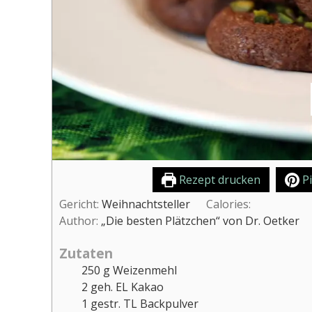
Rezept drucken
Pi
Gericht:
Weihnachtsteller
Calories:
Author:
„Die besten Plätzchen“ von Dr. Oetker
Zutaten
250
g
Weizenmehl
2
geh. EL Kakao
1
gestr. TL Backpulver