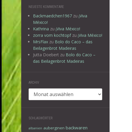
NEUESTE KOMMENTARE
Backmaedchen1967
zu
¡Viva
México!
Kathrina
zu
¡Viva México!
zorra vom kochtopf
zu
¡Viva México!
MrsFlax
zu
Bolo do Caco – das
Beilagenbrot Madeiras
Jutta Doebert
zu
Bolo do Caco –
das Beilagenbrot Madeiras
ARCHIV
Archiv
SCHLAGWÖRTER
backwaren
auberginen
albanien