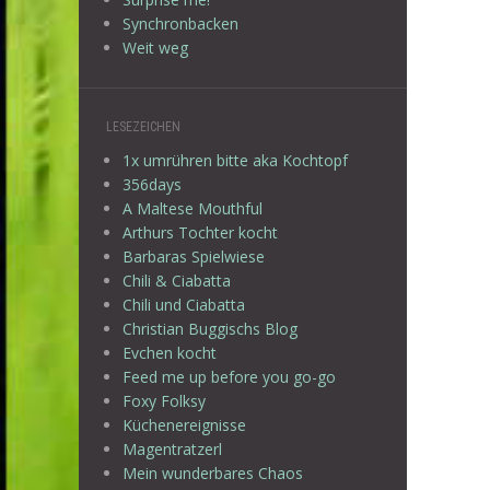
Synchronbacken
Weit weg
LESEZEICHEN
1x umrühren bitte aka Kochtopf
356days
A Maltese Mouthful
Arthurs Tochter kocht
Barbaras Spielwiese
Chili & Ciabatta
Chili und Ciabatta
Christian Buggischs Blog
Evchen kocht
Feed me up before you go-go
Foxy Folksy
Küchenereignisse
Magentratzerl
Mein wunderbares Chaos