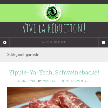
Vive la réduction!
SAUCE OU BARBARIE!
Schlagwort:
grünkohl
Yippie-Ya-Yeah, Schweinebacke!
6. MÄRZ 2016
BY
MRSFLAX
·
KEINE KOMMENTARE