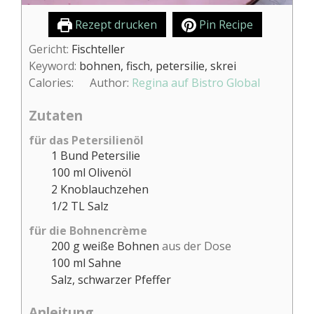
Rezept drucken
Pin Recipe
Gericht:
Fischteller
Keyword:
bohnen, fisch, petersilie, skrei
Calories:
Author:
Regina auf Bistro Global
Zutaten
für das Petersilienöl
1
Bund Petersilie
100
ml
Olivenöl
2
Knoblauchzehen
1/2
TL Salz
für die Bohnencrème
200
g
weiße Bohnen
aus der Dose
100
ml
Sahne
Salz, schwarzer Pfeffer
Anleitung