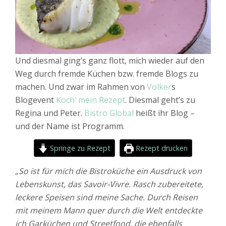
Und diesmal ging’s ganz flott, mich wieder auf den
Weg durch fremde Küchen bzw. fremde Blogs zu
machen. Und zwar im Rahmen von
Volker
s
Blogevent
Koch‘ mein Rezept
. Diesmal geht’s zu
Regina und Peter.
Bistro Global
heißt ihr Blog –
und der Name ist Programm.
Springe zu Rezept
Rezept drucken
„So ist für mich die Bistroküche ein Ausdruck von
Lebenskunst, das Savoir-Vivre. Rasch zubereitete,
leckere Speisen sind meine Sache. Durch Reisen
mit meinem Mann quer durch die Welt entdeckte
ich Garküchen und Streetfood, die ebenfalls