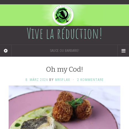
Vive la réduction!
SAUCE OU BARBARIE!
Oh my Cod!
8. MÄRZ 2026
BY
MRSFLAX
·
2 KOMMENTARE