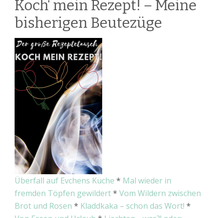
Koch‘ mein Rezept! – Meine
bisherigen Beutezüge
Überfall auf Evchens Küche
*
Mal wieder in
fremden Töpfen gewildert
*
Vom Wildern zwischen
Brot und Rosen
*
Kladdkaka – schon das Wort!
*