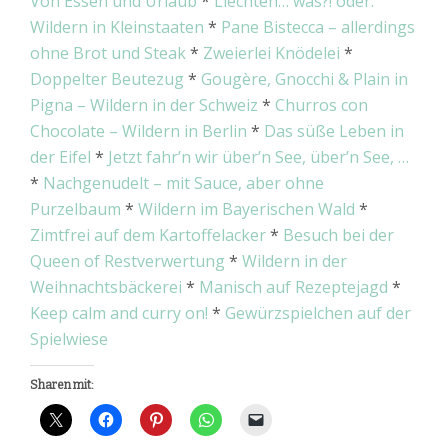
Von Essen und Urlaub
*
Liechten… was?! oder:
Wildern in Kleinstaaten
*
Pane Bistecca – allerdings
ohne Brot und Steak
*
Zweierlei Knödelei
*
Doppelter Beutezug
*
Gougère, Gnocchi & Plain in
Pigna – Wildern in der Schweiz
*
Churros con
Chocolate – Wildern in Berlin
*
Das süße Leben in
der Eifel
*
Jetzt fahr’n wir über’n See, über’n See, …
*
Nachgenudelt – mit Sauce, aber ohne
Purzelbaum
*
Wildern im Bayerischen Wald
*
Zimtfrei auf dem Kartoffelacker
*
Besuch bei der
Queen of Restverwertung
*
Wildern in der
Weihnachtsbäckerei
*
Manisch auf Rezeptejagd
*
Keep calm and curry on!
*
Gewürzspielchen auf der
Spielwiese
Sharen mit: