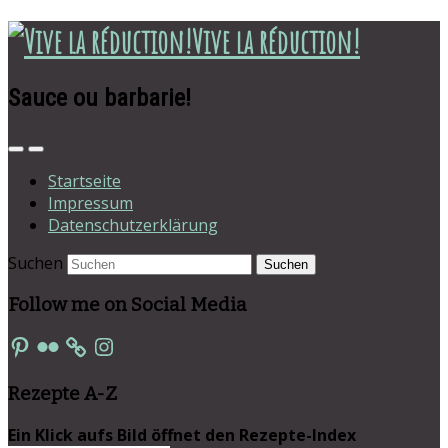
Vive la réduction!
Sauce ou barbarie!
Startseite
Impressum
Datenschutzerklärung
Suchen
Follow me on Social Media
Pinterest
Flickr
Instagram
Rezepte A-Z
Ein Klick aufs Bild öffnet den Rezepte-Index