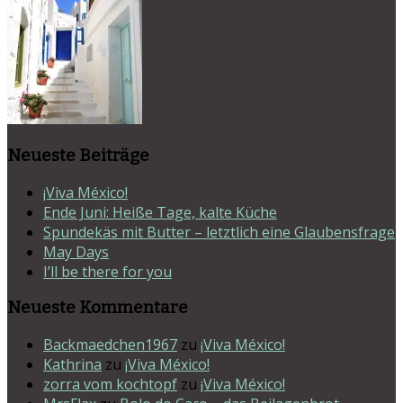
Neueste Beiträge
¡Viva México!
Ende Juni: Heiße Tage, kalte Küche
Spundekäs mit Butter – letztlich eine Glaubensfrage
May Days
I’ll be there for you
Neueste Kommentare
Backmaedchen1967
zu
¡Viva México!
Kathrina
zu
¡Viva México!
zorra vom kochtopf
zu
¡Viva México!