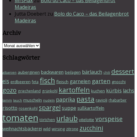
MrsFlax
zu
Bolo do Caco – das Beilagenbrot
Madeiras
Jutta Doebert
zu
Bolo do Caco – das Beilagenbrot
Madeiras
Archiv
Archiv
Schlagwörter
dessert
bärlauch
backwaren
auberginen
beilagen
albanien
chili
fisch
garten
eis
garnelen
erdbeeren
fleisch
gnocchi
feta
kartoffeln
gozo
kürbis
lachs
kuchen
griechenland
grünkohl
pasta
paprika
muscheln
ravioli
rhabarber
lamm
lauch
nudeln
spargel
risotto
suppe
süßkartoffeln
rosenkohl
tomaten
urlaub
vorspeise
törtchen
vitelotte
zucchini
weihnachtsbäckerei
wild
wirsing
zitrone