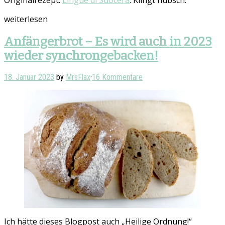
weiterlesen
Anfängerbrot – Es wird auch in 2023
wieder synchrongebacken!
18. Januar 2023
by
MrsFlax
·
16 Kommentare
Ich hätte dieses Blogpost auch „Heilige Ordnung!“