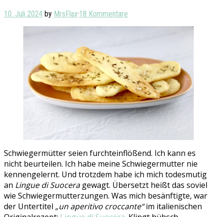
10. Juli 2024
by
MrsFlax
·
18 Kommentare
Schwiegermütter seien furchteinflößend. Ich kann es
nicht beurteilen. Ich habe meine Schwiegermutter nie
kennengelernt. Und trotzdem habe ich mich todesmutig
an
Lingue di Suocera
gewagt. Übersetzt heißt das soviel
wie Schwiegermutterzungen. Was mich besänftigte, war
der Untertitel
„un aperitivo croccante“
im italienischen
Originalrezept:
Lingue di Suocera
. Klingt hübsch.