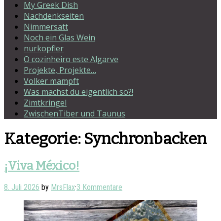
My Greek Dish
Nachdenkseiten
Nimmersatt
Noch ein Glas Wein
nurkopfler
O cozinheiro este Algarve
Projekte, Projekte…
Volker mampft
Was machst du eigentlich so?!
Zimtkringel
ZwischenTiber und Taunus
Kategorie:
Synchronbacken
¡Viva México!
8. Juli 2026
by
MrsFlax
·
3 Kommentare