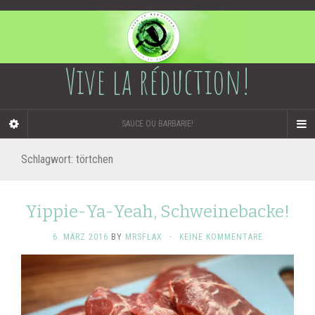
Vive la réduction!
SAUCE OU BARBARIE!
Schlagwort:
törtchen
Yippie-Ya-Yeah, Schweinebacke!
6. MÄRZ 2016
BY
MRSFLAX
·
KEINE KOMMENTARE