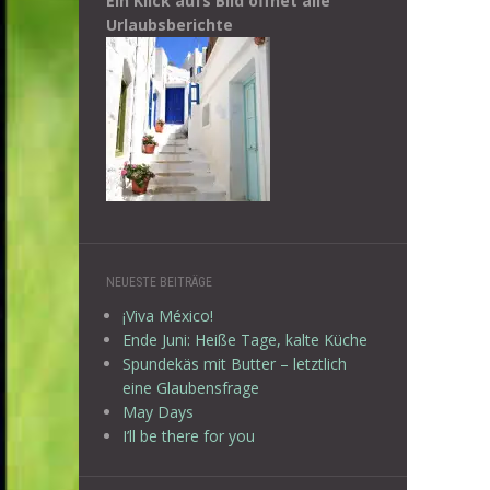
Ein Klick aufs Bild öffnet alle
Urlaubsberichte
NEUESTE BEITRÄGE
¡Viva México!
Ende Juni: Heiße Tage, kalte Küche
Spundekäs mit Butter – letztlich
eine Glaubensfrage
May Days
I’ll be there for you