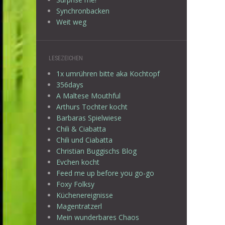
Synchronbacken
Weit weg
LESEZEICHEN
1x umrühren bitte aka Kochtopf
356days
A Maltese Mouthful
Arthurs Tochter kocht
Barbaras Spielwiese
Chili & Ciabatta
Chili und Ciabatta
Christian Buggischs Blog
Evchen kocht
Feed me up before you go-go
Foxy Folksy
Küchenereignisse
Magentratzerl
Mein wunderbares Chaos