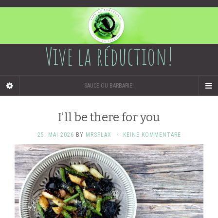
Vive la réduction!
SAUCE OU BARBARIE!
I’ll be there for you
25. MAI 2026
BY
MRSFLAX
·
KEINE KOMMENTARE