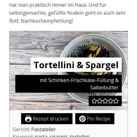
hat man praktisch immer im Haus. Und für
selbstgemachte, gefüllte Nudeln geht es auch sehr
flott. Nachkochempfehlung!
Tortellini & Spargel
mit Schinken-Frischkäse-Füllung &
Salbeibutter
Rezept drucken
Pin Recipe
Gericht:
Pastateller
Keyword:
pasta, spargel, tortellini