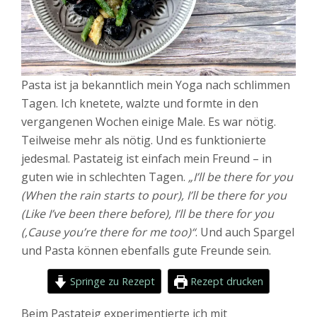
Pasta ist ja bekanntlich mein Yoga nach schlimmen
Tagen. Ich knetete, walzte und formte in den
vergangenen Wochen einige Male. Es war nötig.
Teilweise mehr als nötig. Und es funktionierte
jedesmal. Pastateig ist einfach mein Freund – in
guten wie in schlechten Tagen.
„I’ll be there for you
(When the rain starts to pour), I’ll be there for you
(Like I’ve been there before), I’ll be there for you
(‚Cause you’re there for me too)“
. Und auch Spargel
und Pasta können ebenfalls gute Freunde sein.
Springe zu Rezept
Rezept drucken
Beim Pastateig experimentierte ich mit