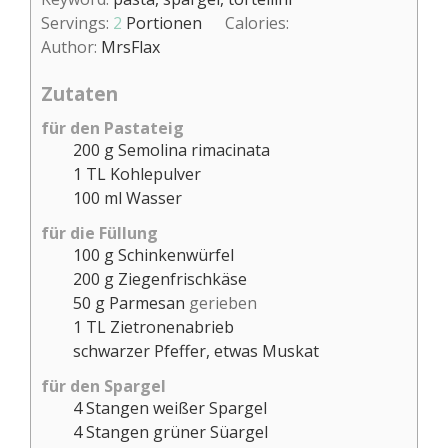
Servings:
2
Portionen
Calories:
Author:
MrsFlax
Zutaten
für den Pastateig
200
g
Semolina rimacinata
1
TL
Kohlepulver
100
ml
Wasser
für die Füllung
100
g
Schinkenwürfel
200
g
Ziegenfrischkäse
50
g
Parmesan
gerieben
1
TL
Zietronenabrieb
schwarzer Pfeffer, etwas Muskat
für den Spargel
4
Stangen
weißer Spargel
4
Stangen
grüner Süargel