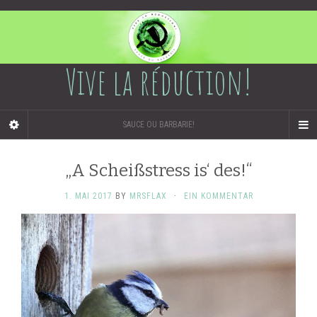
Vive la réduction!
SAUCE OU BARBARIE!
„A Scheißstress is‘ des!“
1. MAI 2017
BY
MRSFLAX
·
EIN KOMMENTAR