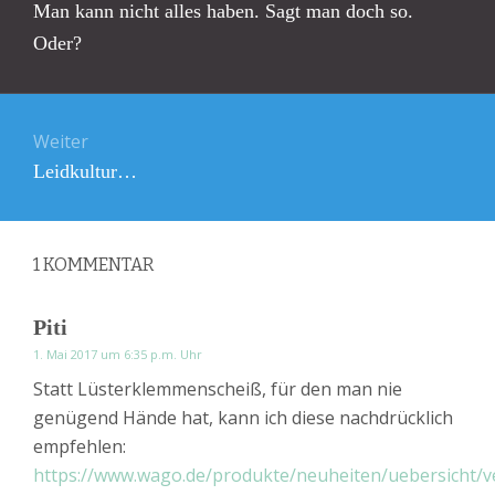
Vorheriger
Man kann nicht alles haben. Sagt man doch so.
Beitrag:
Oder?
Weiter
Nächster
Leidkultur…
Beitrag:
1
KOMMENTAR
Piti
1. Mai 2017 um 6:35 p.m. Uhr
Statt Lüsterklemmenscheiß, für den man nie
genügend Hände hat, kann ich diese nachdrücklich
empfehlen:
https://www.wago.de/produkte/neuheiten/uebersicht