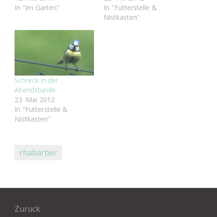
In "Im Garten"
In "Futterstelle &
Nistkasten"
Schreck in der
Abendstunde
23. Mai 2012
In "Futterstelle &
Nistkasten"
rhabarber
Beitragsnavigation
Zurück