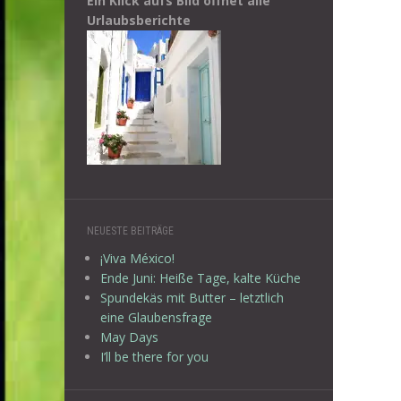
Ein Klick aufs Bild öffnet alle
Urlaubsberichte
NEUESTE BEITRÄGE
¡Viva México!
Ende Juni: Heiße Tage, kalte Küche
Spundekäs mit Butter – letztlich
eine Glaubensfrage
May Days
I’ll be there for you