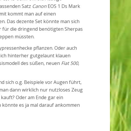
 passenden Satz
Canon
EOS 1 Ds Mark
 Damit kommt man auf einen
en. Das dezente Set könnte man sich
r für die dringend benötigten Sherpas
leppen müssten.
Zypressenhecke pflanzen. Oder auch
ich hinterher gutgelaunt klauen
asismodell des süßen, neuen
Fiat 500
,
sich o.g. Beispiele vor Augen führt,
an dann wirklich nur nutzloses Zeug
 kauft? Oder am Ende gar ein
an könnte es ja mal darauf ankommen