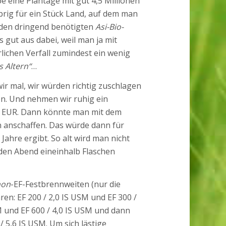
be eine Plantage mit gut 4,5 Millionen
brig für ein Stück Land, auf dem man
r den dringend benötigten
Asi-Bio-
 gut aus dabei, weil man ja mit
rlichen Verfall zumindest ein wenig
 Altern“
…
ir mal, wir würden richtig zuschlagen
en. Und nehmen wir ruhig ein
9 EUR. Dann könnte man mit dem
n anschaffen. Das würde dann für
ahre ergibt. So alt wird man nicht
den Abend eineinhalb Flaschen
non
-EF-Festbrennweiten (nur die
en: EF 200 / 2,0 IS USM und EF 300 /
M und EF 600 / 4,0 IS USM und dann
/ 5,6 IS USM. Um sich lästige