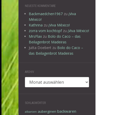
NEUESTE KOMMENTARE
Backmaedchen1967
zu
¡Viva
México!
Kathrina
zu
¡Viva México!
zorra vom kochtopf
zu
¡Viva México!
MrsFlax
zu
Bolo do Caco – das
Beilagenbrot Madeiras
Jutta Doebert
zu
Bolo do Caco –
das Beilagenbrot Madeiras
ARCHIV
Archiv
SCHLAGWÖRTER
backwaren
auberginen
albanien