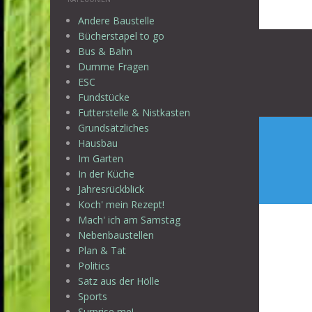
Andere Baustelle
Beitr
Bücherstapel to go
Bus & Bahn
Dumme Fragen
ESC
Fundstücke
Futterstelle & Nistkasten
Grundsätzliches
Hausbau
Im Garten
In der Küche
Jahresrückblick
Koch' mein Rezept!
Mach' ich am Samstag
Nebenbaustellen
Plan & Tat
Politics
Satz aus der Hölle
Sports
Surprise me!