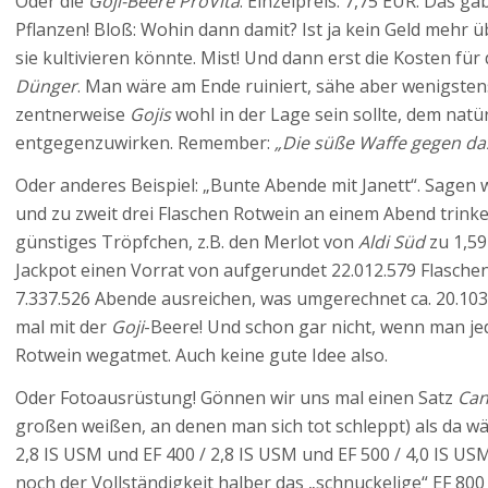
Oder die
Goji-Beere ProVita
. Einzelpreis: 7,75 EUR. Das gä
Pflanzen! Bloß: Wohin dann damit? Ist ja kein Geld mehr ü
sie kultivieren könnte. Mist! Und dann erst die Kosten fü
Dünger
. Man wäre am Ende ruiniert, sähe aber wenigstens
zentnerweise
Gojis
wohl in der Lage sein sollte, dem natü
entgegenzuwirken. Remember:
„Die süße Waffe gegen das
Oder anderes Beispiel: „Bunte Abende mit Janett“. Sagen w
und zu zweit drei Flaschen Rotwein an einem Abend trink
günstiges Tröpfchen, z.B. den Merlot von
Aldi Süd
zu 1,5
Jackpot einen Vorrat von aufgerundet 22.012.579 Flasche
7.337.526 Abende ausreichen, was umgerechnet ca. 20.103 J
mal mit der
Goji
-Beere! Und schon gar nicht, wenn man je
Rotwein wegatmet. Auch keine gute Idee also.
Oder Fotoausrüstung! Gönnen wir uns mal einen Satz
Ca
großen weißen, an denen man sich tot schleppt) als da wär
2,8 IS USM und EF 400 / 2,8 IS USM und EF 500 / 4,0 IS US
noch der Vollständigkeit halber das „schnuckelige“ EF 800 