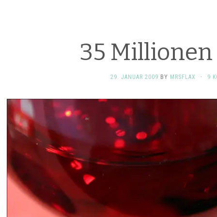
35 Millionen
29. JANUAR 2009
BY
MRSFLAX
·
9 