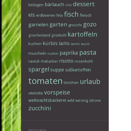
dessert
bärlauch
beilagen
chili
fisch
eis
erdbeeren
fleisch
feta
gozo
garten
garnelen
gnocchi
kartoffeln
griechenland
grünkohl
kürbis
lachs
kuchen
lamm
lauch
pasta
paprika
muscheln
nudeln
risotto
ravioli
rosenkohl
rhabarber
spargel
suppe
süßkartoffeln
tomaten
urlaub
törtchen
vorspeise
vitelotte
weihnachtsbäckerei
wild
wirsing
zitrone
zucchini
KATEGORIEN