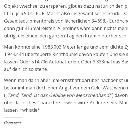
Objektivwechsel zu ersparen, gibt es dazu natürlich den
III zu je 6.903,- EUR. Macht also insgesamt sechs Stück.
Gesamtequipmentpreis von lächerlichen 84.698,- Eurönch
dann gut 413mal leisten. Allerdings wäre dann nichts meh
übrig, die einem den ganzen Tag den Kram hinterher sch
Man könnte eine 1.983.003 Meter lange und sehr dichte 
1.944.444 überteuerte Richtbäume davon kaufen und sie s
lassen. Oder 514.706 Autobatterien. Oder 3.333mal das B
auf den ich so stehe.
Wenn man dann aber mal ernsthaft darüber nachdenkt und 
bekommt man doch eher Angst vor dem Geld. Was, wenn m
(
„Tand, Tand, Ist das Gebilde von Menschenhand!“
) davon
oberflächliches Charakterschwein wird? Andererseits: M
lassen! *whistle*
Sharen mit: