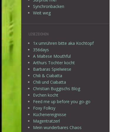
Synchronbacken
Weit weg
LESEZEICHEN
1x umrühren bitte aka Kochtopf
356days
A Maltese Mouthful
Arthurs Tochter kocht
Barbaras Spielwiese
Chili & Ciabatta
Chili und Ciabatta
Christian Buggischs Blog
Evchen kocht
Feed me up before you go-go
Foxy Folksy
Küchenereignisse
Magentratzerl
Mein wunderbares Chaos