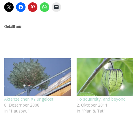
Gefällt mir:
Aktenzeichen XY ungelöst
To squirrelty, and beyond!
8. Dezember 2008
2. Oktober 2011
In "Hausbau"
In "Plan & Tat"