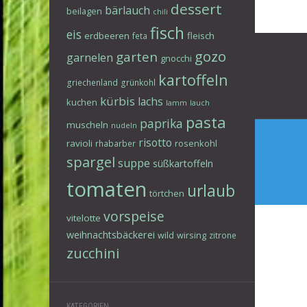
dessert
bärlauch
beilagen
chili
fisch
eis
erdbeeren
fleisch
feta
Beitr
gozo
garten
garnelen
gnocchi
kartoffeln
griechenland
grünkohl
kürbis
lachs
kuchen
lamm
lauch
pasta
paprika
muscheln
nudeln
risotto
ravioli
rosenkohl
rhabarber
spargel
suppe
süßkartoffeln
tomaten
urlaub
törtchen
vorspeise
vitelotte
weihnachtsbäckerei
wild
wirsing
zitrone
zucchini
KATEGORIEN