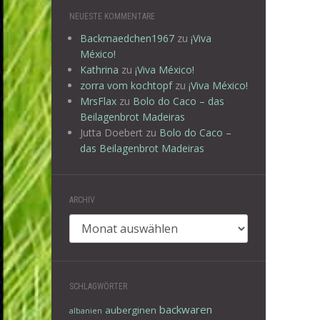
NEUESTE KOMMENTARE
Backmaedchen1967
zu
¡Viva
México!
Kathrina
zu
¡Viva México!
zorra vom kochtopf
zu
¡Viva México!
MrsFlax
zu
Bolo do Caco – das
Beilagenbrot Madeiras
Jutta Doebert
zu
Bolo do Caco –
das Beilagenbrot Madeiras
ARCHIV
Archiv
SCHLAGWÖRTER
backwaren
auberginen
albanien