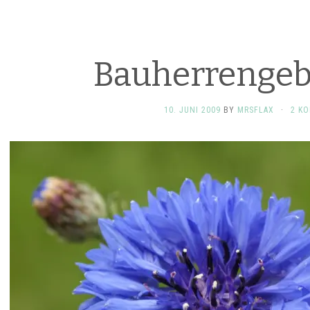
Bauherrengeb
10. JUNI 2009
BY
MRSFLAX
·
2 K