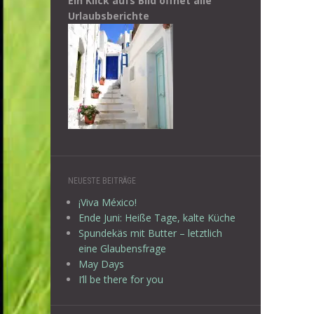
Ein Klick aufs Bild öffnet alle
Urlaubsberichte
NEUESTE BEITRÄGE
¡Viva México!
Ende Juni: Heiße Tage, kalte Küche
Spundekäs mit Butter – letztlich
eine Glaubensfrage
May Days
I’ll be there for you