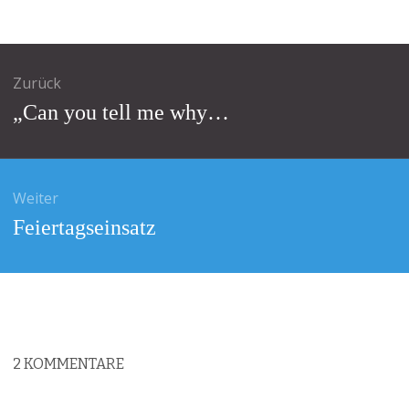
agsnavigation
Zurück
Vorheriger
„Can you tell me why…
Beitrag:
Weiter
Nächster
Feiertagseinsatz
Beitrag:
2
KOMMENTARE