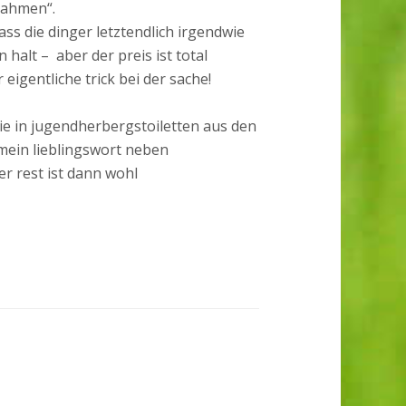
„rahmen“.
dass die dinger letztendlich irgendwie
en halt – aber der preis ist total
r eigentliche trick bei der sache!
wie in jugendherbergstoiletten aus den
(mein lieblingswort neben
er rest ist dann wohl