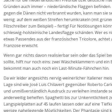
Gründen auch immer – niederländische Flaggen befinden. 
gegen die Dänen nicht verbrannt wurden, kann man sie seh
wenig auf dem weißen Streifen herumkrakeln (mit grün
Filzschreiber zum Beispiel) – fertig! Für Notlösungen kön
schleswig-holsteinische Landesflagge schänden. Wer es ni
etwas Passendes aus der französischen Tricolore, achtet a
Franzose erwischt.
Wenn gar nichts davon realisierbar sein oder das Spiel be
sollte, hilft nur noch eins: zwei Wäscheklammern und ei
bekommt man auch noch ein Last-Minute-Fähnchen hin.
Da wir leider angesichts nervig-weinerlicher Italiener meis
Lage sind wie José Luis Chilavert gegenüber Roberto Carl
und unmißverständlich Ausdruck zu verleihen imstande se
anderweitig behelfen. Spaghetti bis zur Unkenntlichkeit 
Langspielplatten auf 45 laufen lassen oder auf eine Tiefk
wenige naheliegende Möglichkeiten. Der Phantasie sind ke