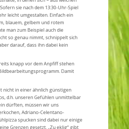
Sofern sie nach dem 13:30-Uhr-Spiel
r leicht umgestalten. Einfach ein
em, blauem, gelbem und rotem
nte man zum Beispiel auch die
cht so genau nimmt, schnippelt sich
ber darauf, dass ihn dabei kein
reits knapp vor dem Anpfiff stehen
n Bildbearbeitungsprogramm. Damit
t nicht in einer ähnlich günstigen
os, d.h. unseren Gefühlen unmittelbar
in dürften, müssen wir uns
zerkochen, Adriano-Celentano-
ühlpizza spucken sind dabei nur einige
ine Grenzen gesetzt. „Zu eklig“ gibt