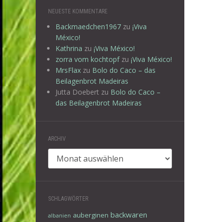
NEUESTE KOMMENTARE
Backmaedchen1967
zu
¡Viva
México!
Kathrina
zu
¡Viva México!
zorra vom kochtopf
zu
¡Viva México!
MrsFlax
zu
Bolo do Caco – das
Beilagenbrot Madeiras
Jutta Doebert
zu
Bolo do Caco –
das Beilagenbrot Madeiras
ARCHIV
Archiv
SCHLAGWÖRTER
backwaren
auberginen
albanien