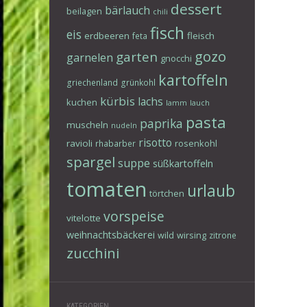
dessert
bärlauch
beilagen
chili
fisch
eis
erdbeeren
fleisch
feta
gozo
garten
garnelen
gnocchi
kartoffeln
griechenland
grünkohl
kürbis
lachs
kuchen
lamm
lauch
pasta
paprika
muscheln
nudeln
risotto
ravioli
rosenkohl
rhabarber
spargel
suppe
süßkartoffeln
tomaten
urlaub
törtchen
vorspeise
vitelotte
weihnachtsbäckerei
wild
wirsing
zitrone
zucchini
KATEGORIEN