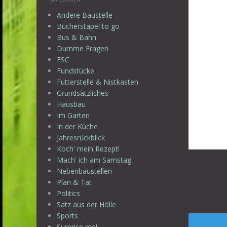
Andere Baustelle
Bücherstapel to go
Bus & Bahn
Dumme Fragen
ESC
Fundstücke
Futterstelle & Nistkasten
Grundsätzliches
Hausbau
Im Garten
In der Küche
Jahresrückblick
Koch' mein Rezept!
Beitr
Mach' ich am Samstag
Nebenbaustellen
Plan & Tat
Politics
Satz aus der Hölle
Sports
Surprise me!