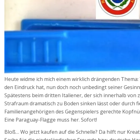
Heute widme ich mich einem wirklich drängenden Thema: 
den Eindruck hat, nun doch noch unbedingt seiner Gesin
Spätestens beim dritten Italiener, der sich innerhalb vo
Strafraum dramatisch zu Boden sinken lässt oder durch f
Familienangehörigen des Gegenspielers gerechte Kopfnüss
Eine Paraguay-Flagge muss her. Sofort!
Bloß… Wo jetzt kaufen auf die Schnelle? Da hilft nur Kreativ
Sache für die niederländischen Freunde bzw. deutsche Hau