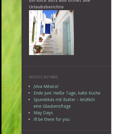
Ein Klick aufs Bild öffnet alle
Urlaubsberichte
NEUESTE BEITRÄGE
¡Viva México!
Ende Juni: Heiße Tage, kalte Küche
Spundekäs mit Butter – letztlich
eine Glaubensfrage
May Days
I’ll be there for you