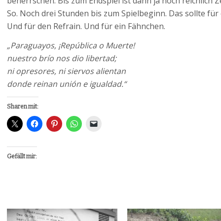
beherrschen. Bis zum Endspiel ist dann ja noch reichlich Ze
So. Noch drei Stunden bis zum Spielbeginn. Das sollte fü
Und für den Refrain. Und für ein Fähnchen.
„Paraguayos, ¡República o Muerte!
nuestro brío nos dio libertad;
ni opresores, ni siervos alientan
donde reinan unión e igualdad.“
Sharen mit:
Gefällt mir: