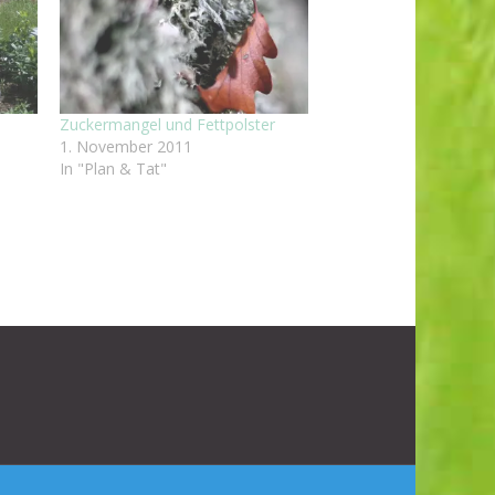
Zuckermangel und Fettpolster
1. November 2011
In "Plan & Tat"