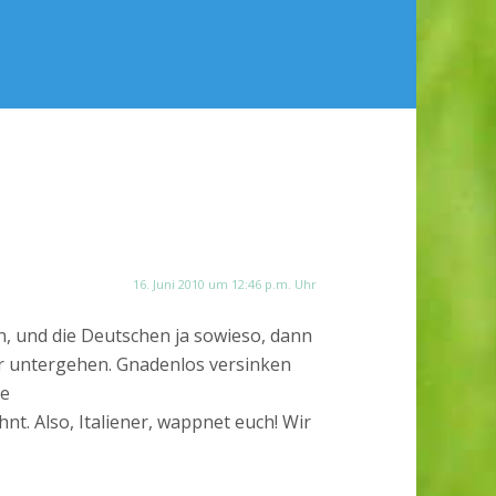
16. Juni 2010 um 12:46 p.m. Uhr
en, und die Deutschen ja sowieso, dann
r untergehen. Gnadenlos versinken
ie
nt. Also, Italiener, wappnet euch! Wir