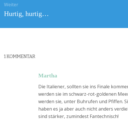
Weiter
Nächster
Hurtig, hurtig…
Beitrag:
1
KOMMENTAR
Martha
Die Italiener, sollten sie ins Finale komm
werden sie im schwarz-rot-goldenen Mee
werden sie, unter Buhrufen und Pfiffen. S
haben es ja aber auch nicht anders verdieh
sind stärker, zumindest Fantechnisch!