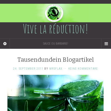
Vive la réduction!
SAUCE OU BARBARIE!
Tausendundein Blogartikel
24. SEPTEMBER 2011
BY
MRSFLAX
·
KEINE KOMMENTARE