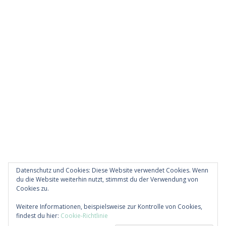
Datenschutz und Cookies: Diese Website verwendet Cookies. Wenn
du die Website weiterhin nutzt, stimmst du der Verwendung von
Cookies zu.
Diese Website verwendet Akismet, um Spam zu
Weitere Informationen, beispielsweise zur Kontrolle von Cookies,
reduzieren.
Erfahre, wie deine Kommentardaten
findest du hier:
Cookie-Richtlinie