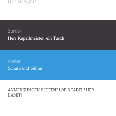
In "In der Küche"
Beitragsnavigation
Zurück
Vorheriger
Herr Kapellmeister, ein Tusch!
Beitrag:
Weiter
Nächster
Schuld und Sühne
Beitrag:
ANMERKUNGEN & IDEEN? LOB & TADEL? HER
DAMIT!