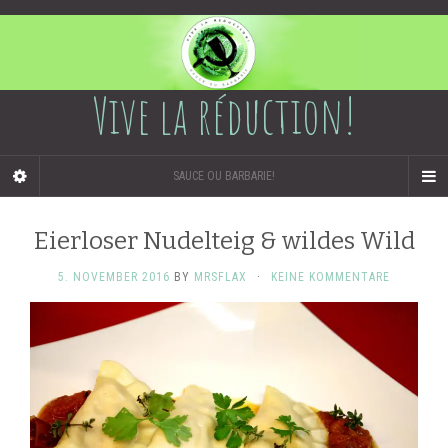
Vive la réduction!
SAUCE OU BARBARIE!
Eierloser Nudelteig & wildes Wild
5. NOVEMBER 2016
BY
MRSFLAX
·
KEINE KOMMENTARE