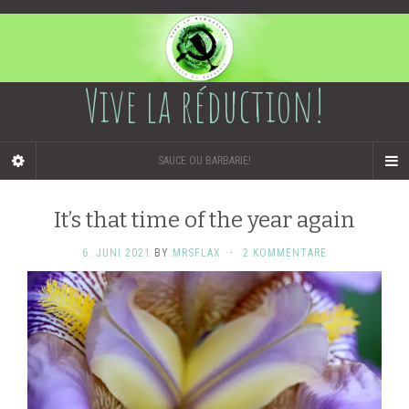
Vive la réduction!
SAUCE OU BARBARIE!
It’s that time of the year again
6. JUNI 2021
BY
MRSFLAX
·
2 KOMMENTARE