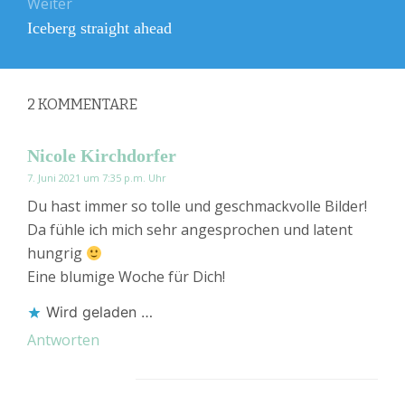
Weiter
Nächster
Iceberg straight ahead
Beitrag:
2
KOMMENTARE
Nicole Kirchdorfer
7. Juni 2021 um 7:35 p.m. Uhr
Du hast immer so tolle und geschmackvolle Bilder!
Da fühle ich mich sehr angesprochen und latent
hungrig
Eine blumige Woche für Dich!
Wird geladen …
Antworten