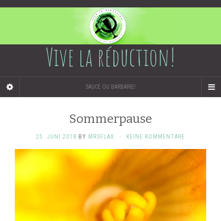
Vive la réduction!
SAUCE OU BARBARIE!
Sommerpause
25. JUNI 2018
BY
MRSFLAX
·
KEINE KOMMENTARE