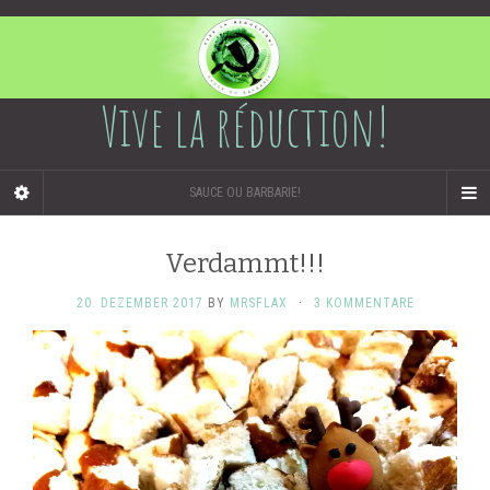
Vive la réduction!
SAUCE OU BARBARIE!
Verdammt!!!
20. DEZEMBER 2017
BY
MRSFLAX
·
3 KOMMENTARE