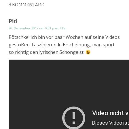
3
KOMMENTARE
Piti
20. Dezember 2017 um 9:31 p.m. Uhr
Pötschke! Ich bin vor paar Wochen auf seine Videos
gestoßen. Faszinierende Erscheinung, man spürt
so richtig den lyrischen Schöngeist.