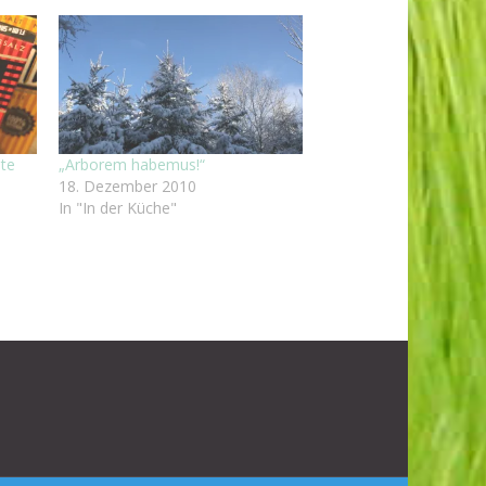
nte
„Arborem habemus!“
18. Dezember 2010
In "In der Küche"