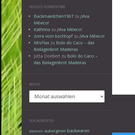
NEUESTE KOMMENTARE
Backmaedchen1967
zu
¡Viva
México!
Kathrina
zu
¡Viva México!
zorra vom kochtopf
zu
¡Viva México!
MrsFlax
zu
Bolo do Caco – das
Beilagenbrot Madeiras
Jutta Doebert
zu
Bolo do Caco –
das Beilagenbrot Madeiras
ARCHIV
Archiv
Beitr
SCHLAGWÖRTER
backwaren
auberginen
albanien