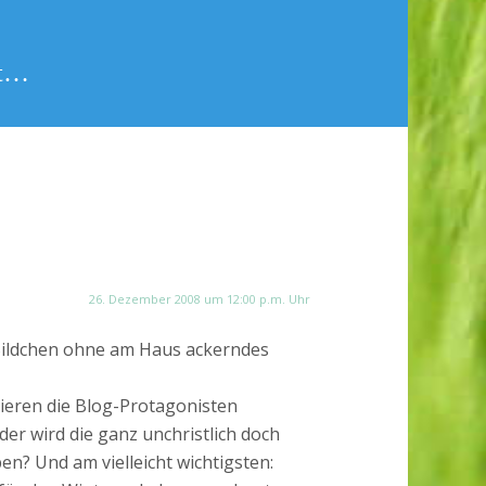
bt…
26. Dezember 2008 um 12:00 p.m. Uhr
n Bildchen ohne am Haus ackerndes
stieren die Blog-Protagonisten
der wird die ganz unchristlich doch
n? Und am vielleicht wichtigsten: