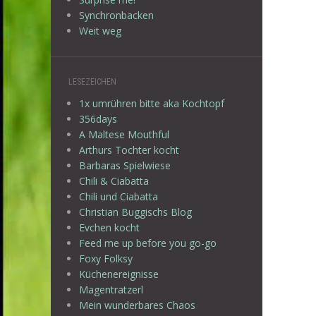
Synchronbacken
Weit weg
LESEZEICHEN
1x umrühren bitte aka Kochtopf
356days
A Maltese Mouthful
Arthurs Tochter kocht
Barbaras Spielwiese
Chili & Ciabatta
Chili und Ciabatta
Christian Buggischs Blog
Evchen kocht
Feed me up before you go-go
Foxy Folksy
Küchenereignisse
Magentratzerl
Mein wunderbares Chaos