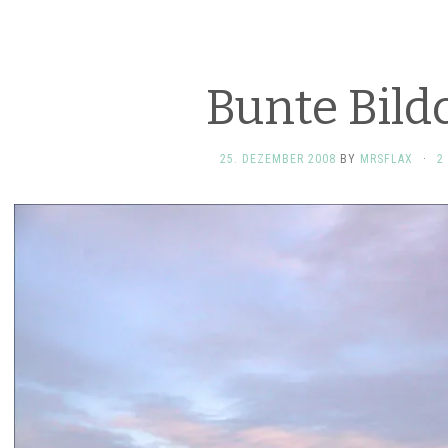
Bunte Bild
25. DEZEMBER 2008
BY
MRSFLAX
·
2