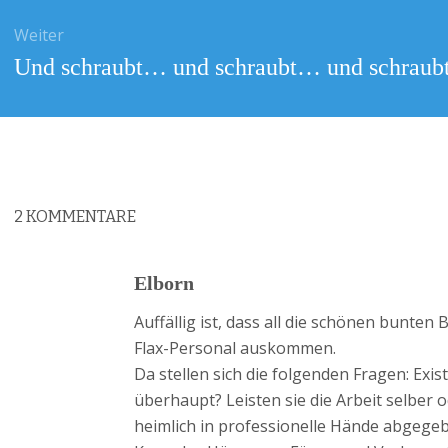
Weiter
Nächster
Und schraubt… und schraubt… und schrau
Beitrag:
2
KOMMENTARE
Elborn
Auffällig ist, dass all die schönen bunte
Flax-Personal auskommen.
Da stellen sich die folgenden Fragen: Exi
überhaupt? Leisten sie die Arbeit selber o
heimlich in professionelle Hände abgegebe