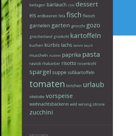
dessert
bärlauch
beilagen
chili
fisch
eis
erdbeeren
fleisch
feta
gozo
garten
garnelen
gnocchi
kartoffeln
griechenland
grünkohl
kürbis
lachs
kuchen
lamm
lauch
pasta
paprika
muscheln
nudeln
risotto
ravioli
rosenkohl
rhabarber
spargel
suppe
süßkartoffeln
tomaten
urlaub
törtchen
vorspeise
vitelotte
weihnachtsbäckerei
wild
wirsing
zitrone
zucchini
KATEGORIEN