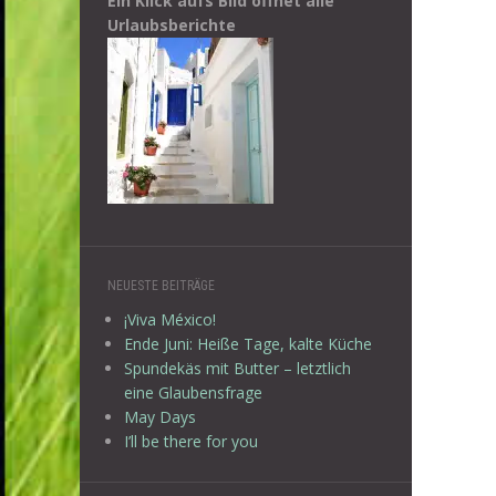
Ein Klick aufs Bild öffnet alle
Urlaubsberichte
NEUESTE BEITRÄGE
¡Viva México!
Ende Juni: Heiße Tage, kalte Küche
Spundekäs mit Butter – letztlich
eine Glaubensfrage
May Days
I’ll be there for you