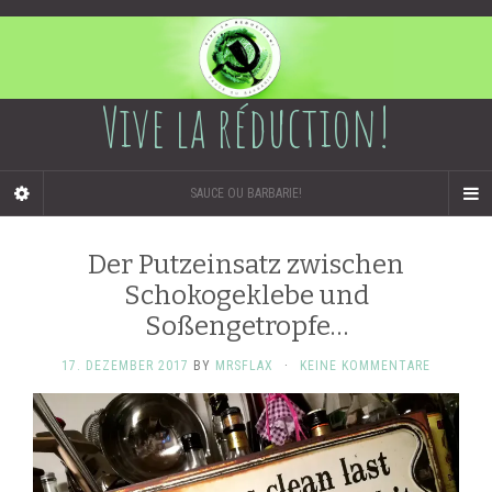
Vive la réduction!
SAUCE OU BARBARIE!
Der Putzeinsatz zwischen
Schokogeklebe und
Soßengetropfe…
17. DEZEMBER 2017
BY
MRSFLAX
·
KEINE KOMMENTARE