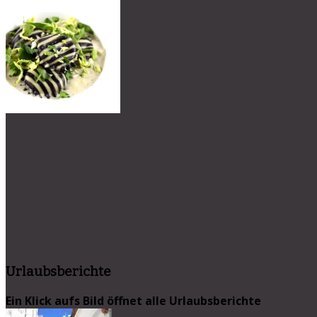
Urlaubsberichte
Ein Klick aufs Bild öffnet alle Urlaubsberichte