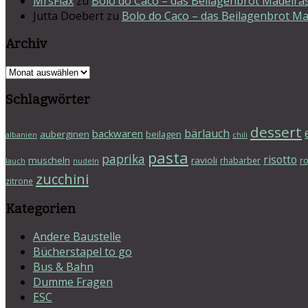
MrsFlax
zu
Bolo do Caco – das Beilagenbrot Madeira
Jutta Doebert
zu
Bolo do Caco – das Beilagenbrot Ma
Archiv
Archiv
Schlagwörter
dessert
bärlauch
backwaren
auberginen
beilagen
albanien
chili
pasta
paprika
risotto
muscheln
ravioli
r
rhabarber
lauch
nudeln
zucchini
zitrone
Kategorien
Andere Baustelle
Bücherstapel to go
Bus & Bahn
Dumme Fragen
ESC