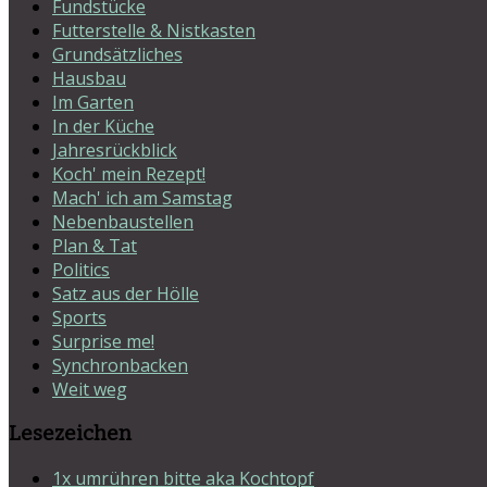
Fundstücke
Futterstelle & Nistkasten
Grundsätzliches
Hausbau
Im Garten
In der Küche
Jahresrückblick
Koch' mein Rezept!
Mach' ich am Samstag
Nebenbaustellen
Plan & Tat
Politics
Satz aus der Hölle
Sports
Surprise me!
Synchronbacken
Weit weg
Lesezeichen
1x umrühren bitte aka Kochtopf