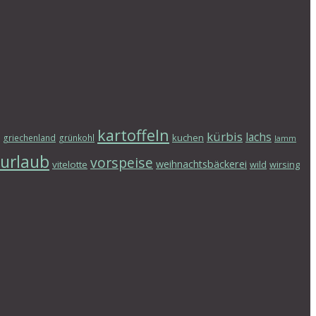
kartoffeln
kürbis
lachs
kuchen
griechenland
grünkohl
lamm
urlaub
vorspeise
weihnachtsbäckerei
vitelotte
wild
wirsing