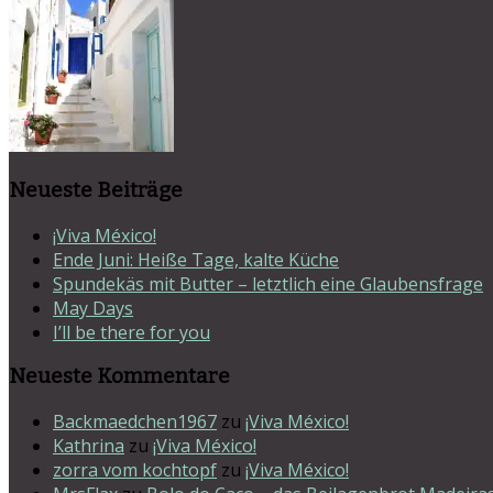
Neueste Beiträge
¡Viva México!
Ende Juni: Heiße Tage, kalte Küche
Spundekäs mit Butter – letztlich eine Glaubensfrage
May Days
I’ll be there for you
Neueste Kommentare
Backmaedchen1967
zu
¡Viva México!
Kathrina
zu
¡Viva México!
zorra vom kochtopf
zu
¡Viva México!