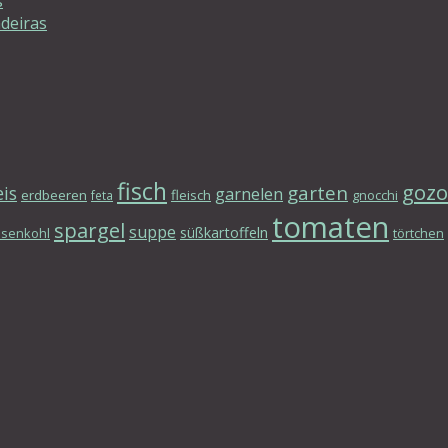
s
deiras
fisch
gozo
garten
eis
garnelen
erdbeeren
fleisch
gnocchi
feta
tomaten
spargel
suppe
süßkartoffeln
osenkohl
törtchen