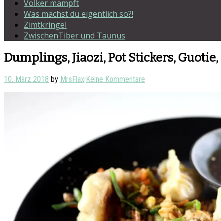
Volker mampft
Was machst du eigentlich so?!
Zimtkringel
ZwischenTiber und Taunus
Dumplings, Jiaozi, Pot Stickers, Guotie
10. März 2018
by
MrsFlax
·
Keine Kommentare