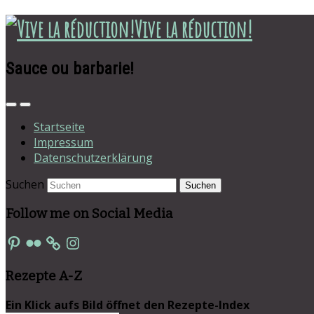
Vive la réduction!
Sauce ou barbarie!
Startseite
Impressum
Datenschutzerklärung
Suchen
Follow me on Social Media
Pinterest
Flickr
Instagram
Rezepte A-Z
Ein Klick aufs Bild öffnet den Rezepte-Index