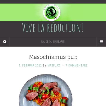
Vive la réduction!
SAUCE OU BARBARIE!
Masochismus pur.
5. FEBRUAR 2022
BY
MRSFLAX
·
7 KOMMENTARE