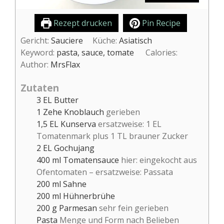
Rezept drucken
Pin Recipe
Gericht:
Sauciere
Küche:
Asiatisch
Keyword:
pasta, sauce, tomate
Calories:
Author:
MrsFlax
Zutaten
3
EL
Butter
1
Zehe
Knoblauch
gerieben
1,5
EL
Kunserva
ersatzweise: 1 EL
Tomatenmark plus 1 TL brauner Zucker
2
EL
Gochujang
400
ml
Tomatensauce
hier: eingekocht aus
Ofentomaten – ersatzweise: Passata
200
ml
Sahne
200
ml
Hühnerbrühe
200
g
Parmesan
sehr fein gerieben
Pasta
Menge und Form nach Belieben