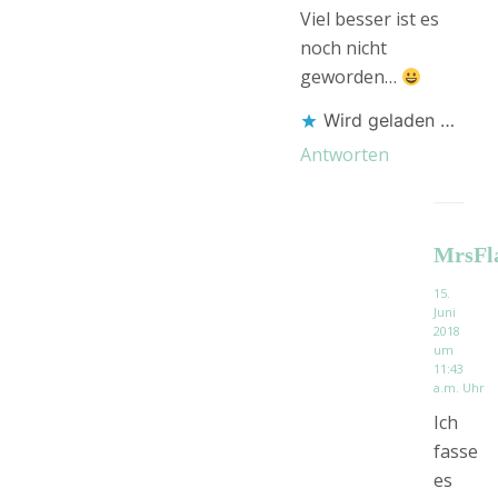
Viel besser ist es
noch nicht
geworden…
Wird geladen …
Antworten
MrsFl
15.
Juni
2018
um
11:43
a.m. Uhr
Ich
fasse
es