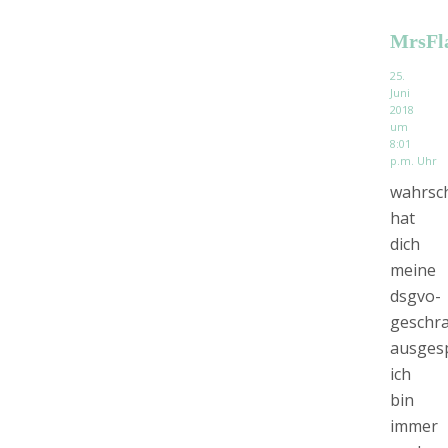
MrsFl
25.
Juni
2018
um
8:01
p.m. Uhr
wahrsch
hat
dich
meine
dsgvo-
geschr
ausgesp
ich
bin
immer