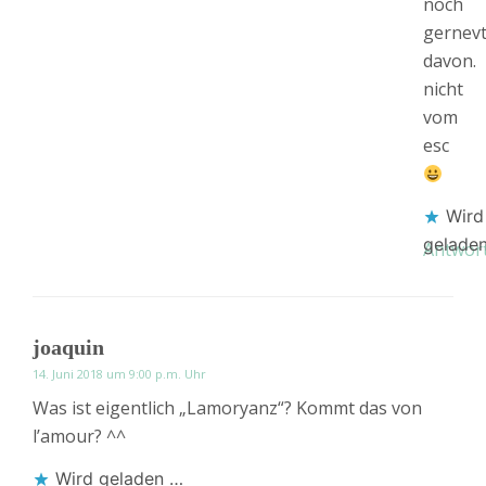
noch
gernev
davon.
nicht
vom
esc
Wird
gelade
Antwor
joaquin
14. Juni 2018 um 9:00 p.m. Uhr
Was ist eigentlich „Lamoryanz“? Kommt das von
l’amour? ^^
Wird geladen …