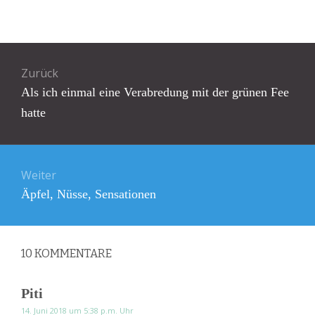
Beitragsnavigation
Zurück
Vorheriger
Als ich einmal eine Verabredung mit der grünen Fee
Beitrag:
hatte
Weiter
Nächster
Äpfel, Nüsse, Sensationen
Beitrag:
10
KOMMENTARE
Piti
14. Juni 2018 um 5:38 p.m. Uhr