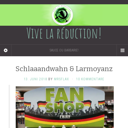
Vive la réduction!
SAUCE OU BARBARIE!
Schlaaandwahn & Larmoyanz
13. JUNI 2018
BY
MRSFLAX
·
10 KOMMENTARE