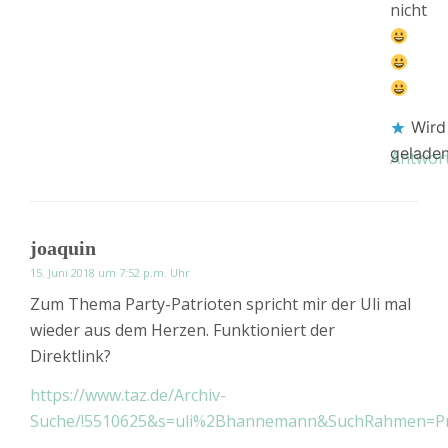
nicht
Wird
gelade
Antwor
joaquin
15. Juni 2018 um 7:52 p.m. Uhr
Zum Thema Party-Patrioten spricht mir der Uli mal
wieder aus dem Herzen. Funktioniert der
Direktlink?
https://www.taz.de/Archiv-
Suche/!5510625&s=uli%2Bhannemann&SuchRahmen=Pr