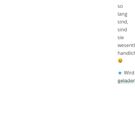
so
lang
sind,
sind
sie
wesentl
handlic
Wird
gelade
Antwor