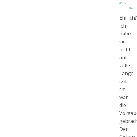
4:15
p.m. Uhr
Ehrlich?
Ich
habe
sie
nicht
auf
volle
Länge
(24
cm
war
die
Vorgab
gebrach
Den
Gatten