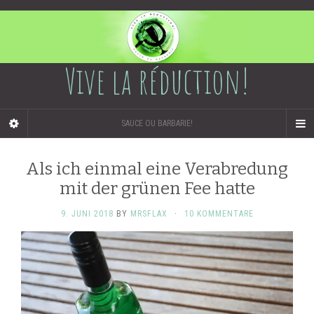
Vive la réduction!
SAUCE OU BARBARIE!
Als ich einmal eine Verabredung
mit der grünen Fee hatte
9. JUNI 2018
BY
MRSFLAX
·
10 KOMMENTARE