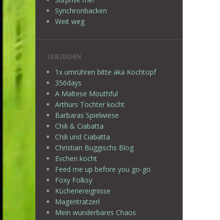
Synchronbacken
Weit weg
LESEZEICHEN
1x umrühren bitte aka Kochtopf
356days
A Maltese Mouthful
Arthurs Tochter kocht
Barbaras Spielwiese
Chili & Ciabatta
Chili und Ciabatta
Christian Buggischs Blog
Evchen kocht
Feed me up before you go-go
Foxy Folksy
Küchenereignisse
Magentratzerl
Mein wunderbares Chaos