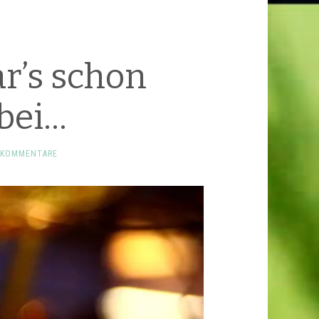
r’s schon
bei…
 KOMMENTARE