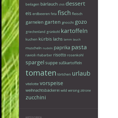
dessert
bärlauch
beilagen
chili
fisch
eis
erdbeeren
fleisch
feta
gozo
garten
garnelen
gnocchi
kartoffeln
griechenland
grünkohl
kürbis
lachs
kuchen
lamm
lauch
pasta
paprika
muscheln
nudeln
risotto
ravioli
rosenkohl
rhabarber
spargel
suppe
süßkartoffeln
tomaten
urlaub
törtchen
vorspeise
vitelotte
weihnachtsbäckerei
wild
wirsing
zitrone
zucchini
KATEGORIEN