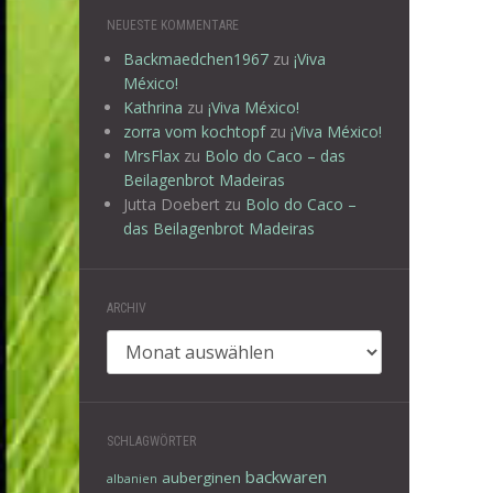
NEUESTE KOMMENTARE
Backmaedchen1967
zu
¡Viva
México!
Kathrina
zu
¡Viva México!
zorra vom kochtopf
zu
¡Viva México!
MrsFlax
zu
Bolo do Caco – das
Beilagenbrot Madeiras
Jutta Doebert
zu
Bolo do Caco –
das Beilagenbrot Madeiras
ARCHIV
Archiv
SCHLAGWÖRTER
backwaren
auberginen
albanien