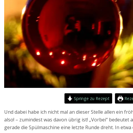
Springe zu Rezept
Reze
Und dabei habe ich nicht mal an dieser Stelle allen ein fr
also! – zumindest was davon übrig ist! „Vorbei“ bedeutet a
gerade die Spülmaschine eine letzte Runde dreht. In etwa 