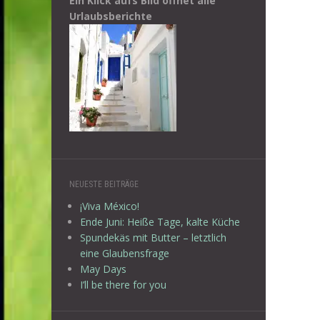
Ein Klick aufs Bild öffnet alle
Urlaubsberichte
NEUESTE BEITRÄGE
¡Viva México!
Ende Juni: Heiße Tage, kalte Küche
Spundekäs mit Butter – letztlich
eine Glaubensfrage
May Days
I’ll be there for you