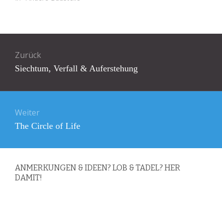
Beitragsnavigation
Zurück
Vorheriger
Siechtum, Verfall & Auferstehung
Beitrag:
Weiter
Nächster
The Circle of Life
Beitrag:
ANMERKUNGEN & IDEEN? LOB & TADEL? HER
DAMIT!