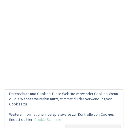
Datenschutz und Cookies: Diese Website verwendet Cookies. Wenn
du die Website weiterhin nutzt, stimmst du der Verwendung von
Cookies zu.
Diese Website verwendet Akismet, um Spam zu
Weitere Informationen, beispielsweise zur Kontrolle von Cookies,
reduzieren.
Erfahre, wie deine Kommentardaten
findest du hier:
Cookie-Richtlinie
verarbeitet werden.