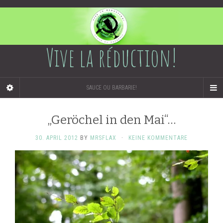
Vive la réduction!
SAUCE OU BARBARIE!
„Geröchel in den Mai“…
30. APRIL 2012
BY
MRSFLAX
·
KEINE KOMMENTARE