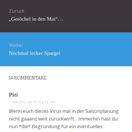
Beitragsnavigation
Zurück
Vorheriger
„Geröchel in den Mai“…
Beitrag:
Weiter
Nächster
Nochmal lecker Spargel
Beitrag:
14
KOMMENTARE
Piti
1. Mai 2012 um 10:12 p.m. Uhr
Wenn euch dieses Virus mal in der Saisonplanung
nicht gaaanz weit zurückwirft… Immerhin hast du
nun *die* Begründung für ein eventuelles