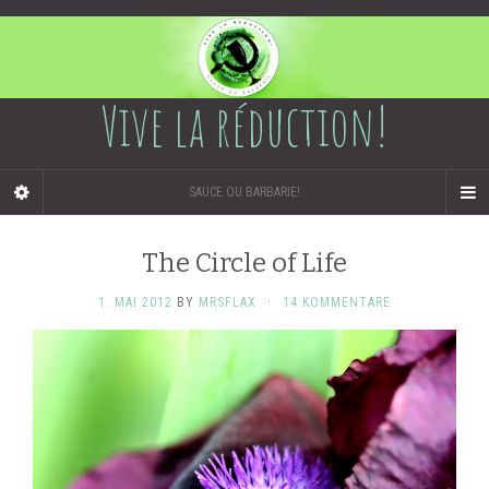
Vive la réduction!
SAUCE OU BARBARIE!
The Circle of Life
1. MAI 2012
BY
MRSFLAX
·
14 KOMMENTARE