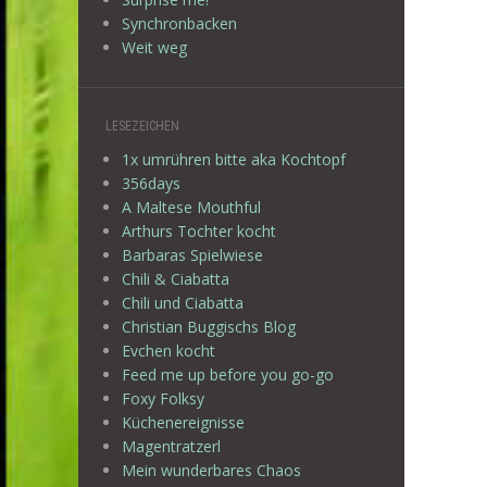
Synchronbacken
Weit weg
LESEZEICHEN
1x umrühren bitte aka Kochtopf
356days
A Maltese Mouthful
Arthurs Tochter kocht
Barbaras Spielwiese
Chili & Ciabatta
Chili und Ciabatta
Christian Buggischs Blog
Evchen kocht
Feed me up before you go-go
Foxy Folksy
Küchenereignisse
Magentratzerl
Mein wunderbares Chaos