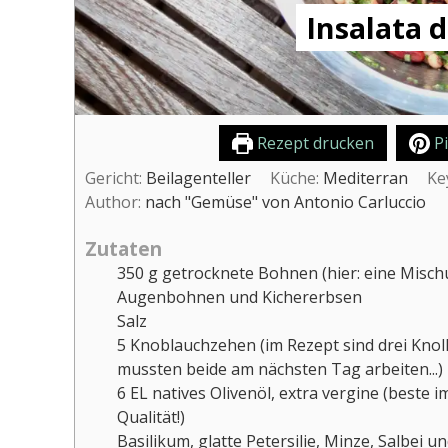
Insalata d
Rezept drucken
Pi
Gericht:
Beilagenteller
Küche:
Mediterran
Ke
Author:
nach "Gemüse" von Antonio Carluccio
Zutaten
350
g
getrocknete Bohnen (hier: eine Misch
Augenbohnen und Kichererbsen
Salz
5
Knoblauchzehen (im Rezept sind drei Knol
mussten beide am nächsten Tag arbeiten...)
6
EL
natives Olivenöl, extra vergine (beste i
Qualität!)
Basilikum, glatte Petersilie, Minze, Salbei un