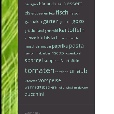
dessert
bärlauch
beilagen
chili
fisch
eis
erdbeeren
fleisch
feta
gozo
garten
garnelen
gnocchi
kartoffeln
griechenland
grünkohl
kürbis
lachs
kuchen
lamm
lauch
pasta
paprika
muscheln
nudeln
risotto
ravioli
rosenkohl
rhabarber
spargel
suppe
süßkartoffeln
tomaten
urlaub
törtchen
vorspeise
vitelotte
weihnachtsbäckerei
wild
wirsing
zitrone
zucchini
KATEGORIEN