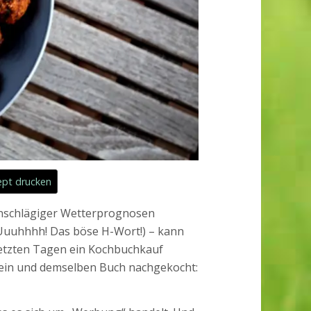
pt drucken
einschlägiger Wetterprognosen
 (Uuuhhhh! Das böse H-Wort!) – kann
letzten Tagen ein Kochbuchkauf
s ein und demselben Buch nachgekocht: