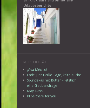
Ein Klick aufs Bild öffnet alle
Urlaubsberichte
NEUESTE BEITRÄGE
¡Viva México!
Ende Juni: Heiße Tage, kalte Küche
Spundekäs mit Butter – letztlich
eine Glaubensfrage
May Days
I’ll be there for you