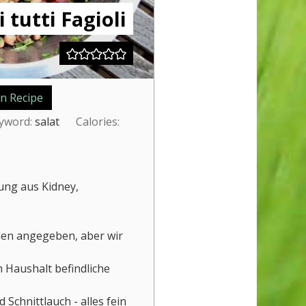
i tutti Fagioli
n Recipe
yword:
salat
Calories:
ung aus Kidney,
len angegeben, aber wir
m Haushalt befindliche
d Schnittlauch - alles fein