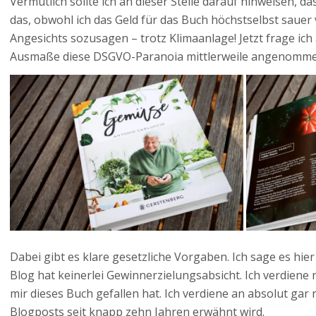
Vermutlich sollte ich an dieser Stelle darauf hinweisen, 
das, obwohl ich das Geld für das Buch höchstselbst sauer
Angesichts sozusagen – trotz Klimaanlage! Jetzt frage ich
Ausmaße diese DSGVO-Paranoia mittlerweile angenomme
Dabei gibt es klare gesetzliche Vorgaben. Ich sage es hie
Blog hat keinerlei Gewinnerzielungsabsicht. Ich verdiene 
mir dieses Buch gefallen hat. Ich verdiene an absolut gar n
Blogposts seit knapp zehn Jahren erwähnt wird.