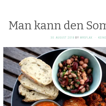
Man kann den So
30. AUGUST 2018
BY
MRSFLAX
·
KEIN