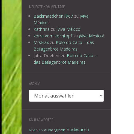
NEUESTE KOMMENTARE
Backmaedchen1967
zu
¡Viva
México!
Kathrina
zu
¡Viva México!
zorra vom kochtopf
zu
¡Viva México!
MrsFlax
zu
Bolo do Caco – das
Beilagenbrot Madeiras
Jutta Doebert
zu
Bolo do Caco –
das Beilagenbrot Madeiras
ARCHIV
Archiv
SCHLAGWÖRTER
backwaren
auberginen
albanien