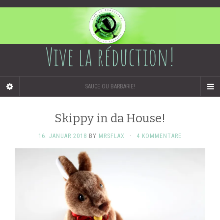
Vive la réduction!
SAUCE OU BARBARIE!
Skippy in da House!
16. JANUAR 2018
BY
MRSFLAX
·
4 KOMMENTARE