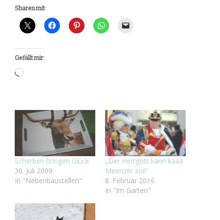
Sharen mit:
Gefällt mir:
Wird
geladen …
Scherben bringen Glück
„Der Herrgott kann käää
30. Juli 2009
Meenzer soi!“
In "Nebenbaustellen"
8. Februar 2016
In "Im Garten"