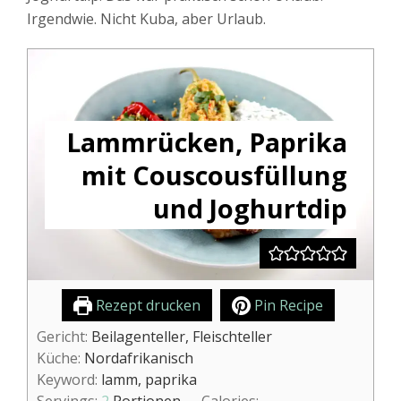
Irgendwie. Nicht Kuba, aber Urlaub.
Lammrücken, Paprika
mit Couscousfüllung
und Joghurtdip
Rezept drucken
Pin Recipe
Gericht:
Beilagenteller, Fleischteller
Küche:
Nordafrikanisch
Keyword:
lamm, paprika
Servings:
2
Portionen
Calories: