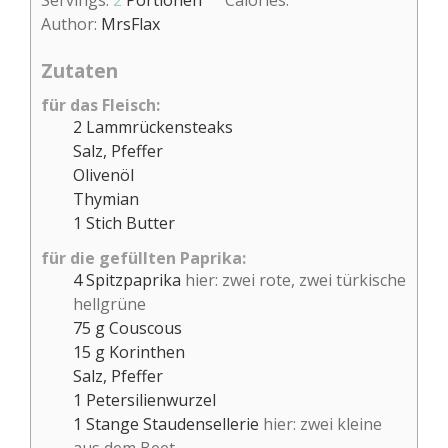
Author:
MrsFlax
Zutaten
für das Fleisch:
2
Lammrückensteaks
Salz, Pfeffer
Olivenöl
Thymian
1
Stich
Butter
für die gefüllten Paprika:
4
Spitzpaprika
hier: zwei rote, zwei türkische
hellgrüne
75
g
Couscous
15
g
Korinthen
Salz, Pfeffer
1
Petersilienwurzel
1
Stange
Staudensellerie
hier: zwei kleine