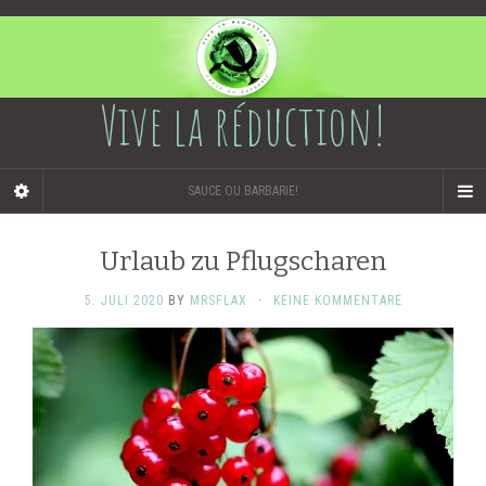
Vive la réduction!
SAUCE OU BARBARIE!
Urlaub zu Pflugscharen
5. JULI 2020
BY
MRSFLAX
·
KEINE KOMMENTARE