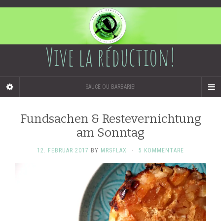
Vive la réduction!
SAUCE OU BARBARIE!
Fundsachen & Restevernichtung
am Sonntag
12. FEBRUAR 2017
BY
MRSFLAX
·
5 KOMMENTARE