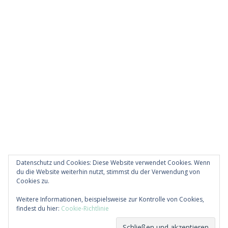
Datenschutz und Cookies: Diese Website verwendet Cookies. Wenn
du die Website weiterhin nutzt, stimmst du der Verwendung von
Cookies zu.
Diese Website verwendet Akismet, um Spam zu
Weitere Informationen, beispielsweise zur Kontrolle von Cookies,
reduzieren.
Erfahre, wie deine Kommentardaten
findest du hier:
Cookie-Richtlinie
verarbeitet werden.