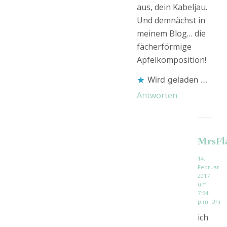
aus, dein Kabeljau.
Und demnächst in
meinem Blog… die
fächerförmige
Apfelkomposition!
Wird geladen …
Antworten
MrsFl
14.
Februar
2017
um
7:54
p.m. Uhr
ich