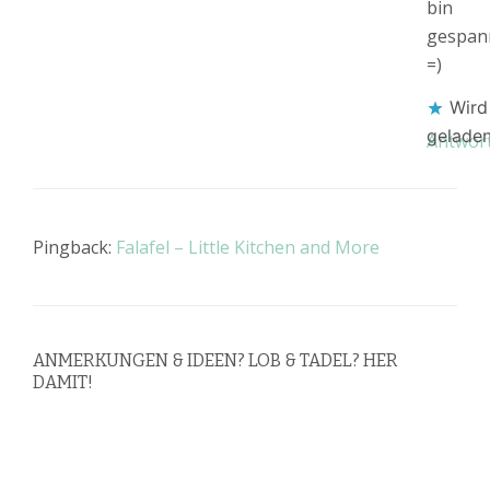
bin
gespan
=)
Wird
gelade
Antwor
Pingback:
Falafel – Little Kitchen and More
ANMERKUNGEN & IDEEN? LOB & TADEL? HER
DAMIT!