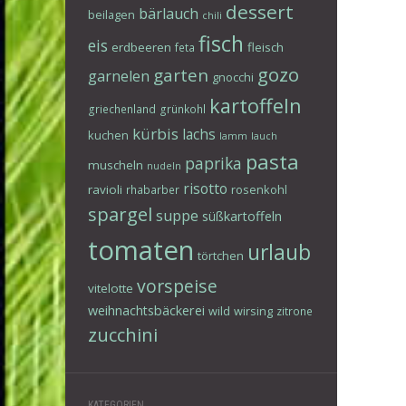
dessert
bärlauch
beilagen
chili
fisch
eis
erdbeeren
fleisch
feta
gozo
garten
garnelen
gnocchi
kartoffeln
griechenland
grünkohl
kürbis
lachs
kuchen
lamm
lauch
pasta
paprika
muscheln
nudeln
risotto
ravioli
rosenkohl
rhabarber
spargel
suppe
süßkartoffeln
tomaten
urlaub
törtchen
vorspeise
vitelotte
weihnachtsbäckerei
wild
wirsing
zitrone
zucchini
KATEGORIEN