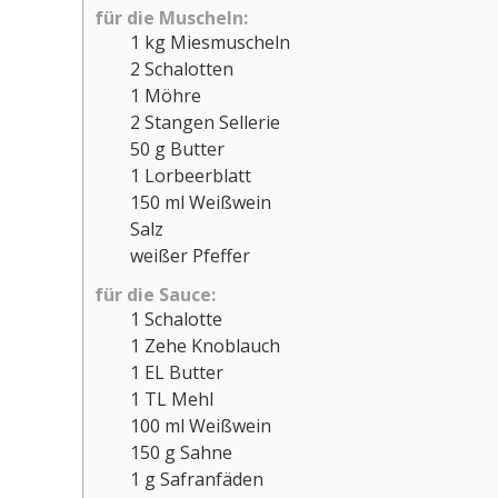
für die Muscheln:
1
kg
Miesmuscheln
2
Schalotten
1
Möhre
2
Stangen
Sellerie
50
g
Butter
1
Lorbeerblatt
150
ml
Weißwein
Salz
weißer Pfeffer
für die Sauce:
1
Schalotte
1
Zehe
Knoblauch
1
EL
Butter
1
TL
Mehl
100
ml
Weißwein
150
g
Sahne
1
g
Safranfäden