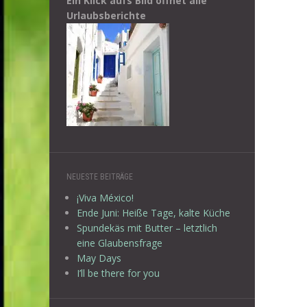
Ein Klick aufs Bild öffnet alle
Urlaubsberichte
NEUESTE BEITRÄGE
¡Viva México!
Ende Juni: Heiße Tage, kalte Küche
Spundekäs mit Butter – letztlich
eine Glaubensfrage
May Days
I’ll be there for you