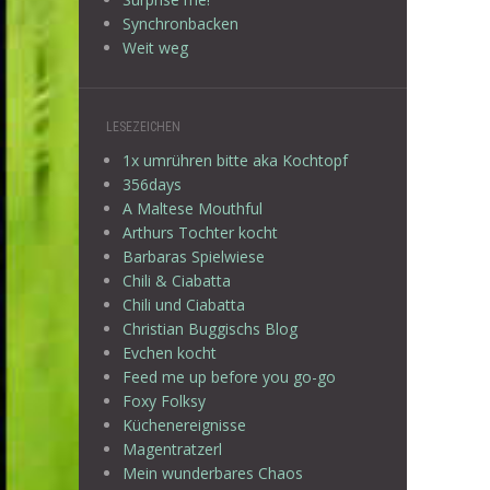
Synchronbacken
Weit weg
LESEZEICHEN
1x umrühren bitte aka Kochtopf
356days
A Maltese Mouthful
Arthurs Tochter kocht
Barbaras Spielwiese
Chili & Ciabatta
Chili und Ciabatta
Christian Buggischs Blog
Evchen kocht
Feed me up before you go-go
Foxy Folksy
Küchenereignisse
Magentratzerl
Mein wunderbares Chaos