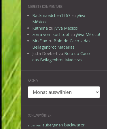
NEUESTE KOMMENTARE
Backmaedchen1967
zu
¡Viva
México!
Kathrina
zu
¡Viva México!
zorra vom kochtopf
zu
¡Viva México!
MrsFlax
zu
Bolo do Caco – das
Beilagenbrot Madeiras
Jutta Doebert
zu
Bolo do Caco –
das Beilagenbrot Madeiras
ARCHIV
Archiv
SCHLAGWÖRTER
backwaren
auberginen
albanien