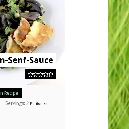
n-Senf-Sauce
n Recipe
Servings:
2
Portionen