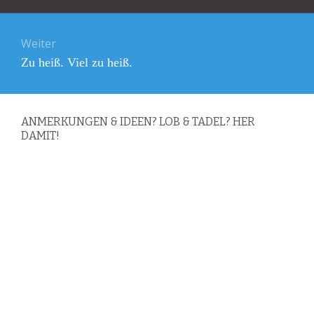
Weiter
Nächster
Zu heiß. Viel zu heiß.
Beitrag:
ANMERKUNGEN & IDEEN? LOB & TADEL? HER
DAMIT!