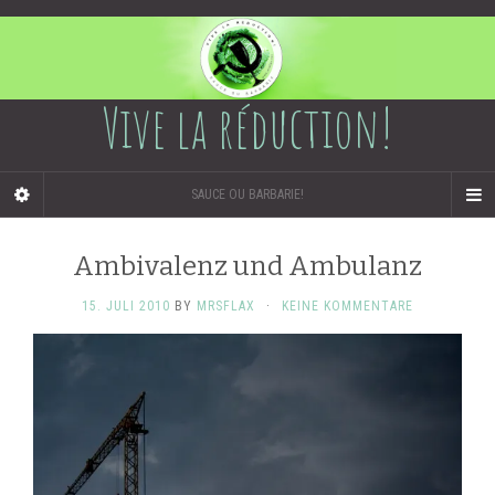
Vive la réduction!
SAUCE OU BARBARIE!
Ambivalenz und Ambulanz
15. JULI 2010
BY
MRSFLAX
·
KEINE KOMMENTARE