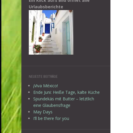
Ein Klick aufs Bild öffnet alle
Urlaubsberichte
NEUESTE BEITRÄGE
¡Viva México!
Ende Juni: Heiße Tage, kalte Küche
Spundekäs mit Butter – letztlich
eine Glaubensfrage
May Days
I’ll be there for you