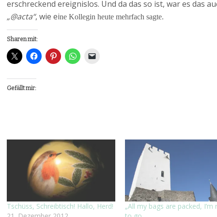
erschreckend ereignislos. Und da das so ist, war es das au
„@acta“
, wie ei
ne Kollegin heute mehrfach sagte.
Sharen mit:
Gefällt mir:
Tschüss, Schreibtisch! Hallo, Herd!
„All my bags are packed, I’m 
21. Dezember 2012
to go…