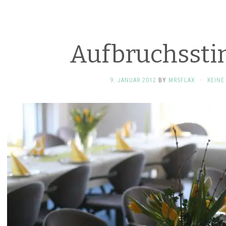
Aufbruchsst
9. JANUAR 2012
BY
MRSFLAX
·
KEIN