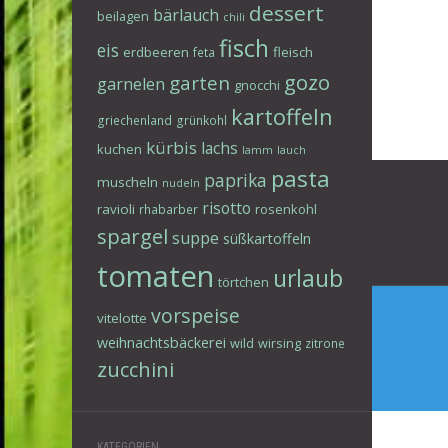
dessert
bärlauch
beilagen
chili
fisch
eis
erdbeeren
fleisch
feta
gozo
garten
garnelen
gnocchi
kartoffeln
griechenland
grünkohl
kürbis
lachs
kuchen
lamm
lauch
Beitr
pasta
paprika
muscheln
nudeln
risotto
ravioli
rosenkohl
rhabarber
spargel
suppe
süßkartoffeln
tomaten
urlaub
törtchen
vorspeise
vitelotte
weihnachtsbäckerei
wild
wirsing
zitrone
zucchini
KATEGORIEN