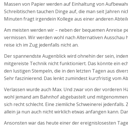
Massen von Papier werden auf Einhaltung von Aufbewahrun
Schreibtischen tauchen Dinge auf, die man seit Jahren ni
Minuten fragt irgendein Kollege aus einer anderen Abteil
Am meisten werden wir – neben der bequemen Anreise pe
vermissen. Wir werden wohl nach Alternativen Ausschau
reise ich im Zug jedenfalls nicht an.
Der spannendste Augenblick wird ohnehin der sein, indem 
mitgereiste Technik nicht funktioniert. Das könnte ein e
den lustigen Stempeln, die in den letzten Tagen aus diver
Sehr faszinierend. Das lenkt zumindest kurzfristig vom A
Verlassen wurde auch Max. Und zwar von der vorderen Häl
wohl jemand am Bahnhof abgebastelt und mitgenommen. Un
sich recht schlecht. Eine ziemliche Schweinerei jedenfalls
allein ja nun auch nicht wirklich etwas anfangen kann. D
Ansonsten war das heute einer der ereignislosesten Tage