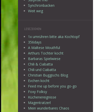
Synchronbacken
Weit weg
LESEZEICHEN
1x umrühren bitte aka Kochtopf
356days
A Maltese Mouthful
Arthurs Tochter kocht
Barbaras Spielwiese
Chili & Ciabatta
Chili und Ciabatta
Christian Buggischs Blog
Evchen kocht
Feed me up before you go-go
Foxy Folksy
Küchenereignisse
Magentratzerl
Mein wunderbares Chaos