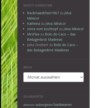
NEUESTE KOMMENTARE
Backmaedchen1967
zu
¡Viva
México!
Kathrina
zu
¡Viva México!
zorra vom kochtopf
zu
¡Viva México!
MrsFlax
zu
Bolo do Caco – das
Beilagenbrot Madeiras
Jutta Doebert
zu
Bolo do Caco –
das Beilagenbrot Madeiras
ARCHIV
Archiv
SCHLAGWÖRTER
backwaren
auberginen
albanien