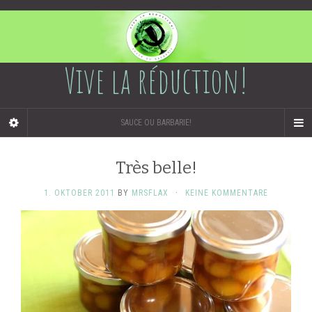
Vive la réduction!
SAUCE OU BARBARIE!
Très belle!
1. OKTOBER 2011
BY
MRSFLAX
·
KEINE KOMMENTARE