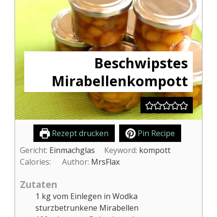
Beschwipstes
Mirabellenkompott
Rezept drucken
Pin Recipe
Gericht:
Einmachglas
Keyword:
kompott
Calories:
Author:
MrsFlax
Zutaten
1
kg
vom Einlegen in Wodka
sturzbetrunkene Mirabellen