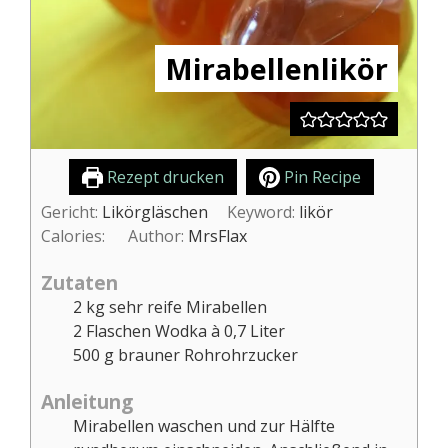
Mirabellenlikör
Rezept drucken
Pin Recipe
Gericht:
Likörgläschen
Keyword:
likör
Calories:
Author:
MrsFlax
Zutaten
2
kg
sehr reife Mirabellen
2
Flaschen Wodka à 0,7 Liter
500
g
brauner Rohrohrzucker
Anleitung
Mirabellen waschen und zur Hälfte