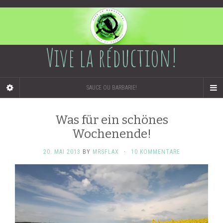
Vive la réduction!
SAUCE OU BARBARIE!
Was für ein schönes
Wochenende!
20. MAI 2013
BY
MRSFLAX
·
10 KOMMENTARE