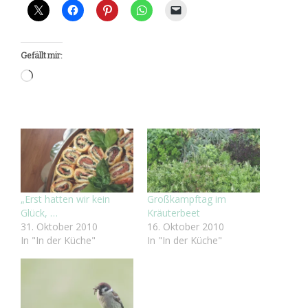
Gefällt mir:
Wird
geladen …
„Erst hatten wir kein
Großkampftag im
Glück, …
Kräuterbeet
31. Oktober 2010
16. Oktober 2010
In "In der Küche"
In "In der Küche"