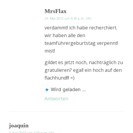
MrsFlax
26. Mai 2013 um 4:59 p.m. Uhr
verdammt! ich habe recherchiert.
wir haben alle den
teamführergeburtstag verpennt!
mist!
gildet es jetzt noch, nachträglich zu
gratulieren? egal! ein hoch auf den
flachhund!!! =)
Wird geladen …
Antworten
joaquin
2. Juni 2013 um 3:36 p.m. Uhr