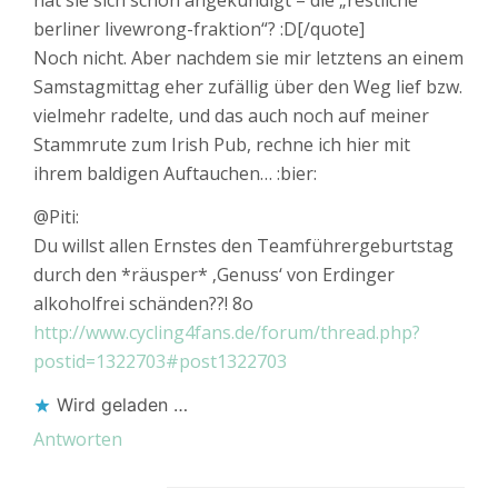
hat sie sich schon angekündigt – die „restliche
berliner livewrong-fraktion“? :D[/quote]
Noch nicht. Aber nachdem sie mir letztens an einem
Samstagmittag eher zufällig über den Weg lief bzw.
vielmehr radelte, und das auch noch auf meiner
Stammrute zum Irish Pub, rechne ich hier mit
ihrem baldigen Auftauchen… :bier:
@Piti:
Du willst allen Ernstes den Teamführergeburtstag
durch den *räusper* ‚Genuss‘ von Erdinger
alkoholfrei schänden??! 8o
http://www.cycling4fans.de/forum/thread.php?
postid=1322703#post1322703
Wird geladen …
Antworten