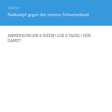
Weiter
Nächster
Nahkampf gegen den inneren Schweinehund
Beitrag:
ANMERKUNGEN & IDEEN? LOB & TADEL? HER
DAMIT!