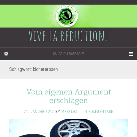
Vive la réduction!
SAUCE OU BARBARIE!
Schlagwort:
kichererbsen
Vom eigenen Argument
erschlagen
21. JANUAR 2017
BY
MRSFLAX
·
4 KOMMENTARE