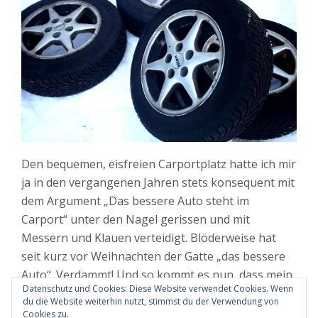
Den bequemen, eisfreien Carportplatz hatte ich mir
ja in den vergangenen Jahren stets konsequent mit
dem Argument „Das bessere Auto steht im
Carport“ unter den Nagel gerissen und mit
Messern und Klauen verteidigt. Blöderweise hat
seit kurz vor Weihnachten der Gatte „das bessere
Auto“. Verdammt! Und so kommt es nun, dass mein
Datenschutz und Cookies: Diese Website verwendet Cookies. Wenn
armes, schutzloses Puntili auf den Stellplätzen
du die Website weiterhin nutzt, stimmst du der Verwendung von
steht, allnächtlich bei zweistelligen Minusgraden
Cookies zu.