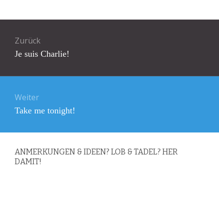
Beitragsnavigation
Zurück
Vorheriger
Je suis Charlie!
Beitrag:
Weiter
Nächster
Take me tonight!
Beitrag:
ANMERKUNGEN & IDEEN? LOB & TADEL? HER
DAMIT!