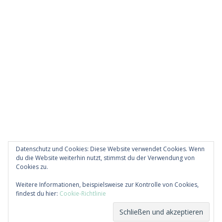
Datenschutz und Cookies: Diese Website verwendet Cookies. Wenn
du die Website weiterhin nutzt, stimmst du der Verwendung von
Cookies zu.
Diese Website verwendet Akismet, um Spam zu
Weitere Informationen, beispielsweise zur Kontrolle von Cookies,
reduzieren.
Erfahre, wie deine Kommentardaten
findest du hier:
Cookie-Richtlinie
verarbeitet werden.