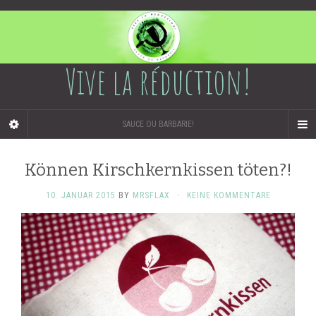
Vive la réduction!
SAUCE OU BARBARIE!
Können Kirschkernkissen töten?!
10. JANUAR 2015
BY
MRSFLAX
·
KEINE KOMMENTARE