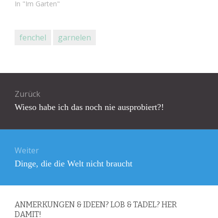
In "Im Garten"
fenchel
garnelen
Beitragsnavigation
Zurück
Vorheriger
Wieso habe ich das noch nie ausprobiert?!
Beitrag:
Weiter
Nächster
Dinge, die die Welt nicht braucht
Beitrag:
ANMERKUNGEN & IDEEN? LOB & TADEL? HER
DAMIT!