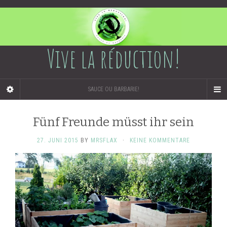
Vive la réduction!
SAUCE OU BARBARIE!
Fünf Freunde müsst ihr sein
27. JUNI 2015
BY
MRSFLAX
·
KEINE KOMMENTARE