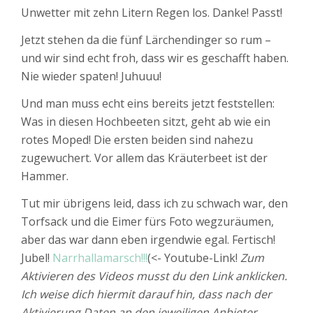
Unwetter mit zehn Litern Regen los. Danke! Passt!
Jetzt stehen da die fünf Lärchendinger so rum –
und wir sind echt froh, dass wir es geschafft haben.
Nie wieder spaten! Juhuuu!
Und man muss echt eins bereits jetzt feststellen:
Was in diesen Hochbeeten sitzt, geht ab wie ein
rotes Moped! Die ersten beiden sind nahezu
zugewuchert. Vor allem das Kräuterbeet ist der
Hammer.
Tut mir übrigens leid, dass ich zu schwach war, den
Torfsack und die Eimer fürs Foto wegzuräumen,
aber das war dann eben irgendwie egal. Fertisch!
Jubel!
Narrhallamarsch!!!
(<- Youtube-Link!
Zum
Aktivieren des Videos musst du den Link anklicken.
Ich weise dich hiermit darauf hin, dass nach der
Aktivierung Daten an den jeweiligen Anbieter