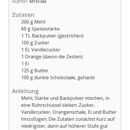
Author:
MrsFlax
Zutaten
200
g
Mehl
60
g
Speisestärke
1
TL
Backpulver (gestrichen)
100
g
Zucker
1
EL
Vanillezucker
1
Orange (davon die Zesten)
1
Ei
125
g
Butter
100
g
dunkle Schokolade, gehackt
Anleitung
Mehl, Stärke und Backpulver mischen, in
eine Rührschüssel sieben. Zucker,
Vanillezucker, Orangenschale, Ei und Butter
hinzufügen. Die Zutaten zunächst kurz auf
niedrigster, dann auf höherer Stufe gut