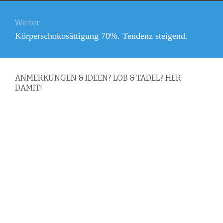
Weiter
Nächster
Körperschokosättigung 70%. Tendenz steigend.
Beitrag:
ANMERKUNGEN & IDEEN? LOB & TADEL? HER
DAMIT!