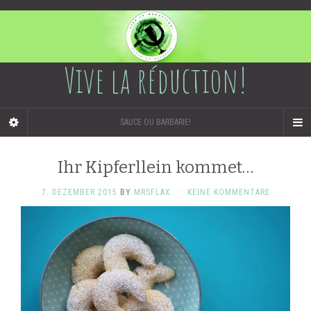
Vive la réduction!
SAUCE OU BARBARIE!
Ihr Kipferllein kommet…
7. DEZEMBER 2015
BY
MRSFLAX
·
KEINE KOMMENTARE