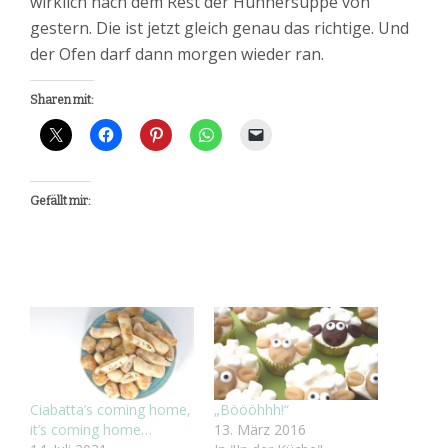
wirklich nach dem Rest der Hühnersuppe von
gestern. Die ist jetzt gleich genau das richtige. Und
der Ofen darf dann morgen wieder ran.
Sharen mit:
Gefällt mir:
Ciabatta’s coming home,
„Böööhhh!“
it’s coming home…
13. März 2016