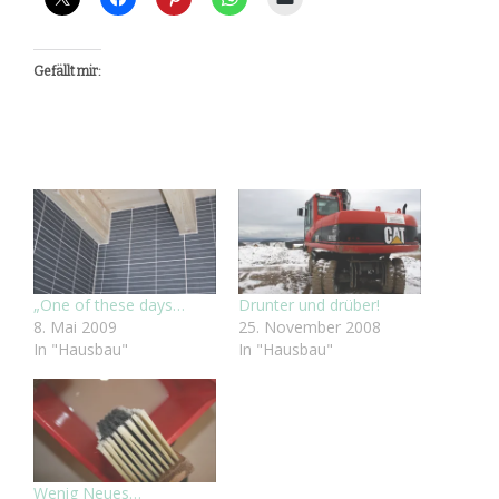
Gefällt mir:
„One of these days…
Drunter und drüber!
8. Mai 2009
25. November 2008
In "Hausbau"
In "Hausbau"
Wenig Neues…