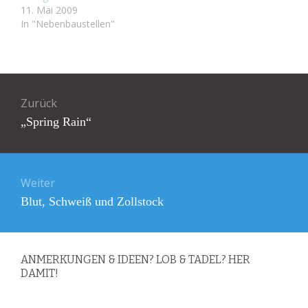
11. Mai 2009
In "Nebenbaustellen"
Beitragsnavigation
Zurück
Vorheriger
„Spring Rain“
Beitrag:
Weiter
Nächster
Blut, Schweiß und Zollstock
Beitrag:
ANMERKUNGEN & IDEEN? LOB & TADEL? HER
DAMIT!