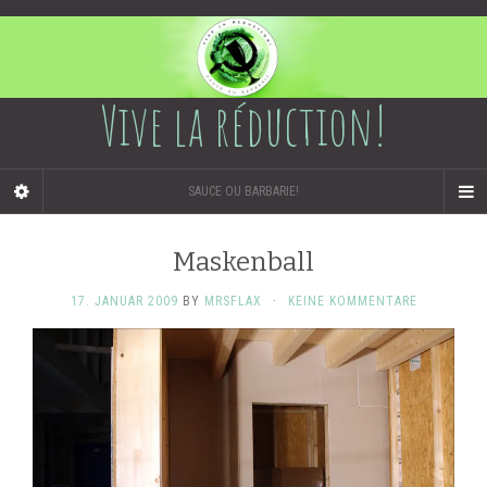
Vive la réduction!
SAUCE OU BARBARIE!
Maskenball
17. JANUAR 2009
BY
MRSFLAX
·
KEINE KOMMENTARE