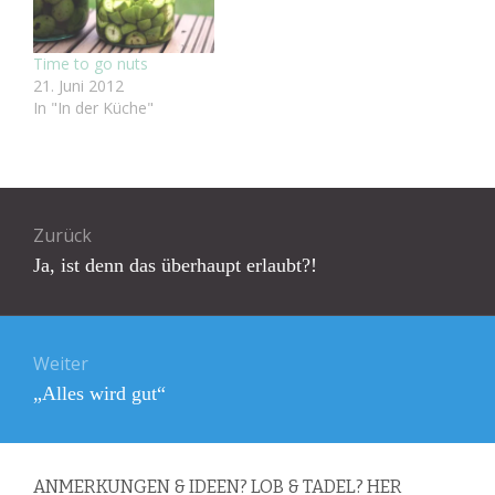
Time to go nuts
21. Juni 2012
In "In der Küche"
Beitragsnavigation
Zurück
Vorheriger
Ja, ist denn das überhaupt erlaubt?!
Beitrag:
Weiter
Nächster
„Alles wird gut“
Beitrag:
ANMERKUNGEN & IDEEN? LOB & TADEL? HER