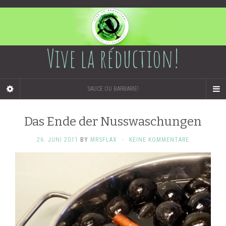
Vive la réduction!
SAUCE OU BARBARIE!
Das Ende der Nusswaschungen
26. JUNI 2011
BY
MRSFLAX
·
KEINE KOMMENTARE