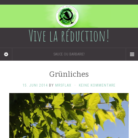
Vive la réduction!
SAUCE OU BARBARIE!
Grünliches
15. JUNI 2014
BY
MRSFLAX
·
KEINE KOMMENTARE