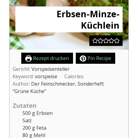
Erbsen-Minze-
Küchlein
Rezept drucken
Pin Recipe
Gericht:
Vorspeisenteller
Keyword:
vorspeise
Calories:
Author:
Der Feinschmecker, Sonderheft
"Grüne Küche"
Zutaten
500
g
Erbsen
Salz
200
g
Feta
80
g
Mehl