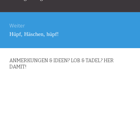
Beitrag:
Weiter
Nächster
Hüpf, Häschen, hüpf!
Beitrag:
ANMERKUNGEN & IDEEN? LOB & TADEL? HER
DAMIT!