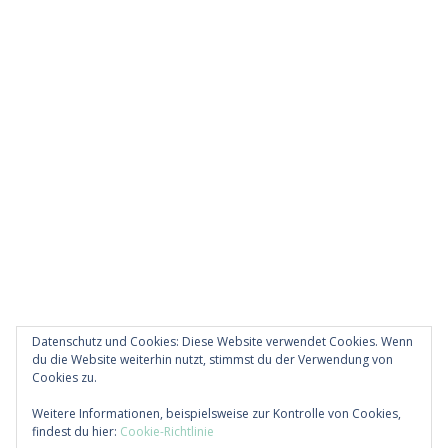
Datenschutz und Cookies: Diese Website verwendet Cookies. Wenn
du die Website weiterhin nutzt, stimmst du der Verwendung von
Cookies zu.
Diese Website verwendet Akismet, um Spam zu
Weitere Informationen, beispielsweise zur Kontrolle von Cookies,
reduzieren.
Erfahre, wie deine Kommentardaten
findest du hier:
Cookie-Richtlinie