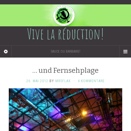
Vive la réduction!
SAUCE OU BARBARIE!
… und Fernsehplage
26. MAI 2012
BY
MRSFLAX
·
4 KOMMENTARE