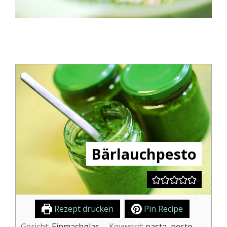
Bärlauchpesto
Rezept drucken
Pin Recipe
Gericht:
Einmachglas
Keyword:
pasta, pesto