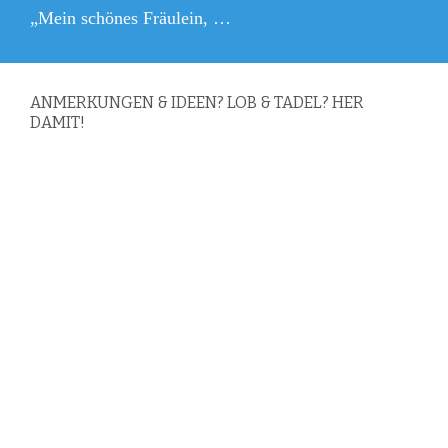
Nächster
„Mein schönes Fräulein, …
Beitrag:
ANMERKUNGEN & IDEEN? LOB & TADEL? HER
DAMIT!