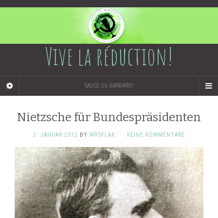
Vive la réduction!
SAUCE OU BARBARIE!
Nietzsche für Bundespräsidenten
2. JANUAR 2012
BY
MRSFLAX
·
KEINE KOMMENTARE