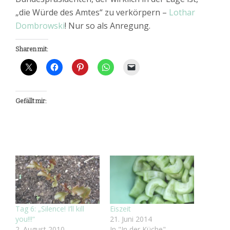
„die Würde des Amtes“ zu verkörpern –
Lothar
Dombrowski
! Nur so als Anregung.
Sharen mit:
Gefällt mir:
Tag 6: „Silence! I’ll kill
Eiszeit
you!!!“
21. Juni 2014
2. August 2010
In "In der Küche"