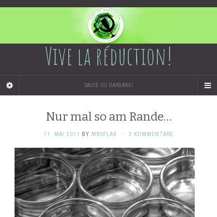
Vive la réduction!
SAUCE OU BARBARIE!
Nur mal so am Rande…
11. MAI 2011
BY
MRSFLAX
·
2 KOMMENTARE