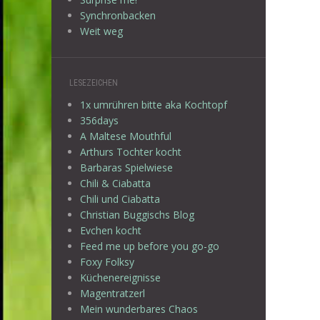
Synchronbacken
Weit weg
LESEZEICHEN
1x umrühren bitte aka Kochtopf
356days
A Maltese Mouthful
Arthurs Tochter kocht
Barbaras Spielwiese
Chili & Ciabatta
Chili und Ciabatta
Christian Buggischs Blog
Evchen kocht
Feed me up before you go-go
Foxy Folksy
Küchenereignisse
Magentratzerl
Mein wunderbares Chaos