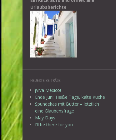
Ein Klick aufs Bild öffnet alle
Urlaubsberichte
NEUESTE BEITRÄGE
¡Viva México!
Ende Juni: Heiße Tage, kalte Küche
Spundekäs mit Butter – letztlich
eine Glaubensfrage
May Days
I’ll be there for you