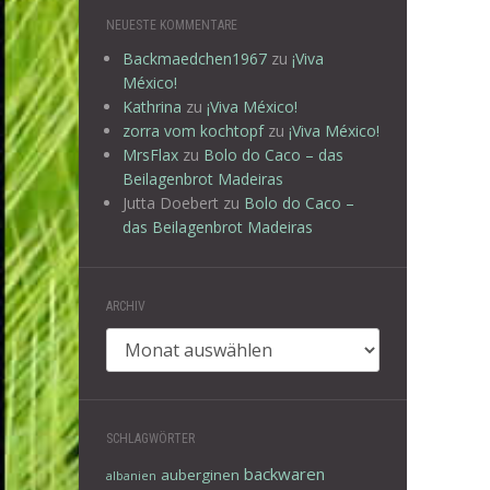
NEUESTE KOMMENTARE
Backmaedchen1967
zu
¡Viva
México!
Kathrina
zu
¡Viva México!
zorra vom kochtopf
zu
¡Viva México!
MrsFlax
zu
Bolo do Caco – das
Beilagenbrot Madeiras
Jutta Doebert
zu
Bolo do Caco –
das Beilagenbrot Madeiras
ARCHIV
Archiv
SCHLAGWÖRTER
backwaren
auberginen
albanien