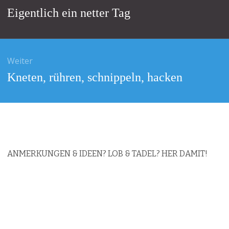
Vorheriger
Eigentlich ein netter Tag
Beitrag:
Weiter
Nächster
Kneten, rühren, schnippeln, hacken
Beitrag:
ANMERKUNGEN & IDEEN? LOB & TADEL? HER DAMIT!