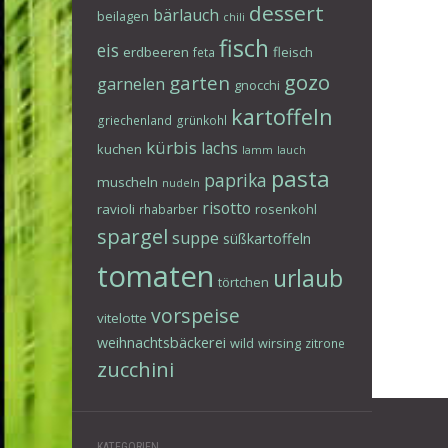
dessert
bärlauch
beilagen
chili
fisch
eis
erdbeeren
fleisch
feta
gozo
garten
garnelen
gnocchi
kartoffeln
griechenland
grünkohl
kürbis
lachs
kuchen
lamm
lauch
pasta
paprika
muscheln
nudeln
risotto
ravioli
rosenkohl
rhabarber
spargel
suppe
süßkartoffeln
tomaten
urlaub
törtchen
vorspeise
vitelotte
weihnachtsbäckerei
wild
wirsing
zitrone
zucchini
Beitr
KATEGORIEN