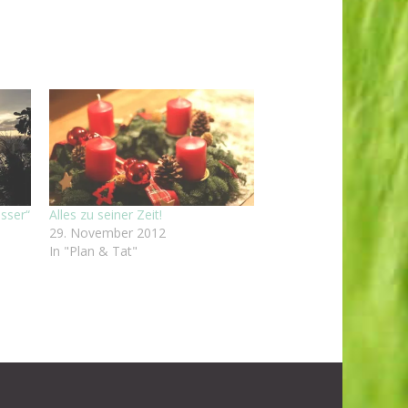
sser“
Alles zu seiner Zeit!
29. November 2012
In "Plan & Tat"