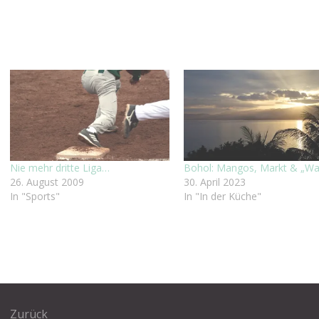
Nie mehr dritte Liga…
Bohol: Mangos, Markt & „Wa
26. August 2009
30. April 2023
In "Sports"
In "In der Küche"
agsnavigation
Zurück