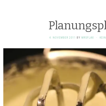
Planungsp
4. NOVEMBER 2011
BY
MRSFLAX
·
KEI