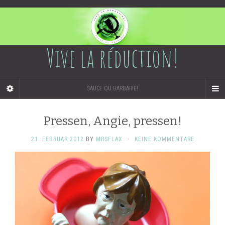
Vive la réduction!
SAUCE OU BARBARIE!
Pressen, Angie, pressen!
21. FEBRUAR 2012
BY
MRSFLAX
·
KEINE KOMMENTARE