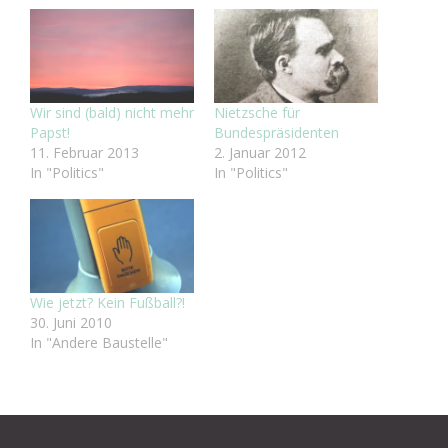
Wir sind (bald) nicht mehr
Nietzsche für
Papst!
Bundespräsidenten
11. Februar 2013
2. Januar 2012
In "Politics"
In "Politics"
Wie jetzt? Kein Fußball?!
30. Juni 2010
In "Andere Baustelle"
Beitragsnavigation