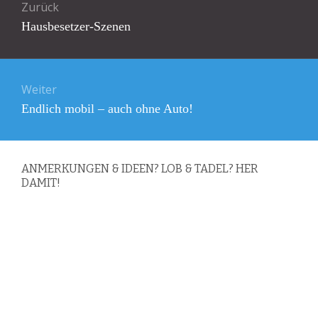
Zurück
Vorheriger
Hausbesetzer-Szenen
Beitrag:
Weiter
Nächster
Endlich mobil – auch ohne Auto!
Beitrag:
ANMERKUNGEN & IDEEN? LOB & TADEL? HER
DAMIT!