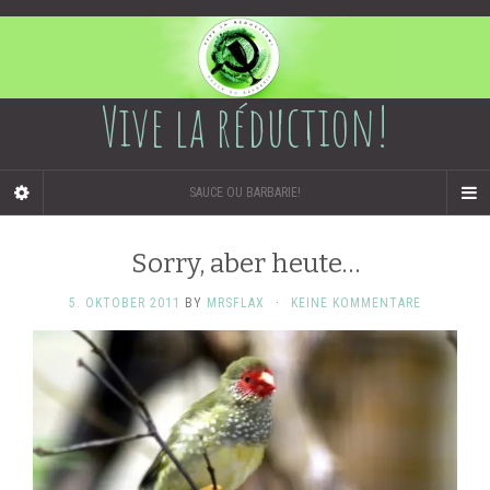
Vive la réduction!
SAUCE OU BARBARIE!
Sorry, aber heute…
5. OKTOBER 2011
BY
MRSFLAX
·
KEINE KOMMENTARE