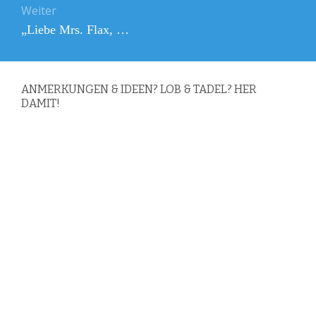
Weiter
Nächster
„Liebe Mrs. Flax, …
Beitrag:
ANMERKUNGEN & IDEEN? LOB & TADEL? HER
DAMIT!