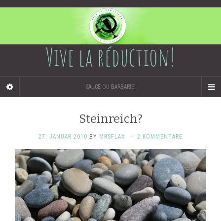
Vive la réduction!
SAUCE OU BARBARIE!
Steinreich?
27. JANUAR 2010
BY
MRSFLAX
·
2 KOMMENTARE